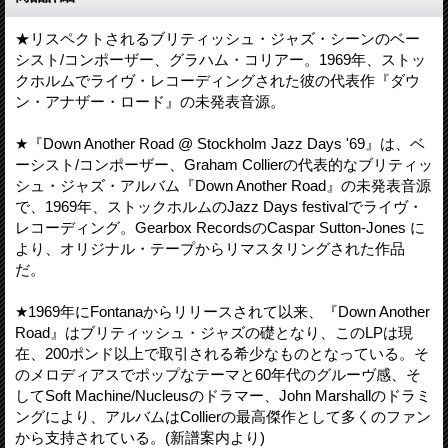
★リスペクトされるブリティッシュ・ジャズ・シーンのベー
シスト/コンポーザー、グラハム・コリアー。1969年、ストッ
クホルムでライヴ・レコーディングされた彼の代表作『ダウ
ン・アナザー・ロード』の未発表音源。
★『Down Another Road @ Stockholm Jazz Days '69』は、ベ
ーシスト/コンポーザー、Graham Collierの代表的なブリティッ
シュ・ジャズ・アルバム『Down Another Road』の未発表音源
で、1969年、ストックホルムのJazz Days festivalでライヴ・
レコーディング。Gearbox RecordsのCaspar Sutton-Jones に
より、オリジナル・テープからリマスタリングされた作品
だ。
★1969年にFontanaからリリースされて以来、『Down Another
Road』はブリティッシュ・ジャズの礎となり、このLPは現
在、200ポンド以上で取引される希少なものとなっている。そ
のメロディアスでポップなテーマと60年代のグルーヴ感、そ
してSoft Machine/Nucleusのドラマー、John Marshallのドラミ
ングにより、アルバムはCollierの最高傑作として多くのファン
から支持されている。(新譜案内より)