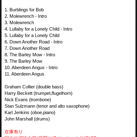
1. Burblings for Bob
2. Molewrench - Intro
3. Molewrench
4. Lullaby for a Lonely Child - Intro
5. Lullaby for a Lonely Child
6. Down Another Road - Intro
7. Down Another Road
8. The Barley Mow - Intro
9. The Barley Mow
10. Aberdeen Angus - Intro
11. Aberdeen Angus
Graham Collier (double bass)
Harry Beckett (trumpet,flugelhorn)
Nick Evans (trombone)
Stan Sulzmann (tenor and alto saxophone)
Karl Jenkins (oboe,piano)
John Marshall (drums)
在庫有り