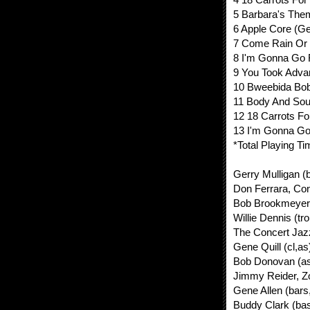
5 Barbara's The
6 Apple Core (Ge
7 Come Rain Or 
8 I'm Gonna Go F
9 You Took Adva
10 Bweebida Bobb
11 Body And Sou
12 18 Carrots Fo
13 I'm Gonna Go 
*Total Playing T
Gerry Mulligan (
Don Ferrara, Con
Bob Brookmeyer
Willie Dennis (t
The Concert Jazz
Gene Quill (cl,as
Bob Donovan (a
Jimmy Reider, Zo
Gene Allen (bars,
Buddy Clark (ba