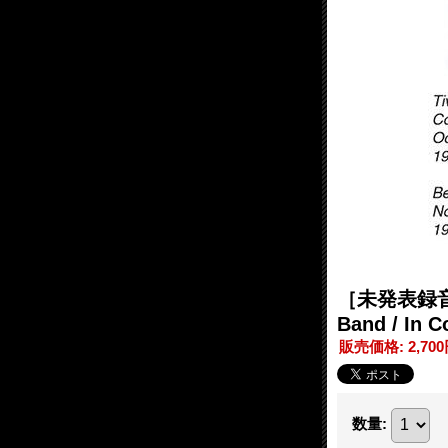
［未発表録音］［
Band / In 
販売価格
:
2,70
数量
: