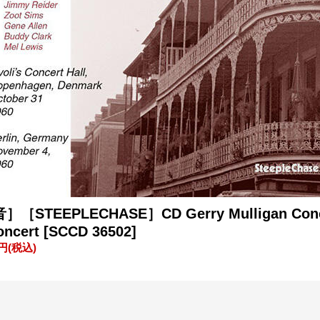
STEEPLECHASE］CD Gerry Mulligan Conce
Concert
[SCCD 36502]
0円
(税込)