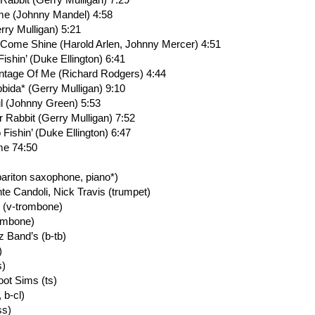
me (Johnny Mandel) 4:58
rry Mulligan) 5:21
Come Shine (Harold Arlen, Johnny Mercer) 4:51
ishin’ (Duke Ellington) 6:41
ntage Of Me (Richard Rodgers) 4:44
ida* (Gerry Mulligan) 9:10
l (Johnny Green) 5:53
r Rabbit (Gerry Mulligan) 7:52
Fishin’ (Duke Ellington) 6:47
ime 74:50
bariton saxophone, piano*)
te Candoli, Nick Travis (trumpet)
 (v-trombone)
rombone)
 Band’s (b-tb)
)
s)
ot Sims (ts)
 b-cl)
ss)