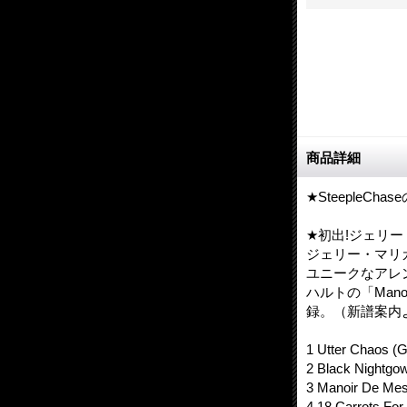
商品詳細
★SteepleCh
★初出!ジェリ
ジェリー・マリ
ユニークなアレ
ハルトの「Manoir
録。（新譜案内
1 Utter Chaos (G
2 Black Nightgo
3 Manoir De Mes 
4 18 Carrots For