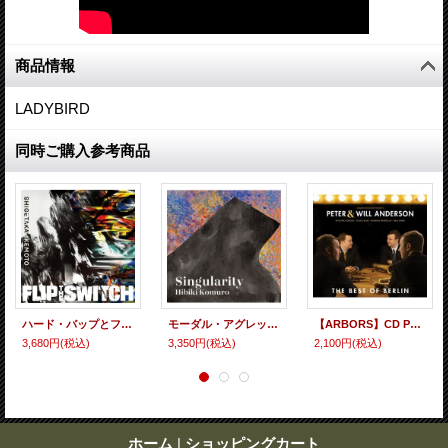
商品情報
LADYBIRD
同時ご購入参考商品
ハード・バップとファンクの両面でしっかりとブルースに根ざした粋渋な旨味溢れるトロンボーン&テナーの活躍が超芳醇に冴えた充実吟醸作 国内制作2枚組CD 池本 茂貴 SHIGETAKA IKEMOTO / FLIP THE SWITCH フリップ・ザ・スイッチ
モーダル・アグレッシヴに熱く歯切れよく躍動するパッショネートなピアノ以下、各人の悔いなくダイナミックに歌いスイングする奮戦が眩く煌めいた現代ハード・バップの会心打ライヴ! 国内制作2枚組CD 小室 響 HIBIKI KOMURO / SINGULARITY シンギュラリティ
【ARBORS】CD Peter Anderson & Will Anderson ピーター & ウィル・アンダーソン / The Best Of Berlin
3,680円
(税込)
3,350円
(税込)
2,100円
(税込)
ホーム
|
ショッピングカート