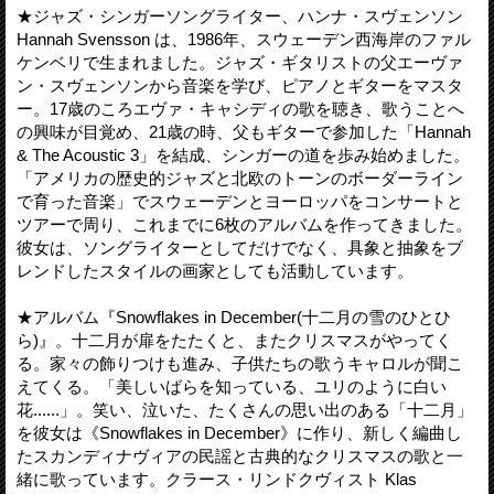
★ジャズ・シンガーソングライター、ハンナ・スヴェンソン
Hannah Svensson は、1986年、スウェーデン西海岸のファル
ケンベリで生まれました。ジャズ・ギタリストの父エーヴァ
ン・スヴェンソンから音楽を学び、ピアノとギターをマスタ
ー。17歳のころエヴァ・キャシディの歌を聴き、歌うことへ
の興味が目覚め、21歳の時、父もギターで参加した「Hannah
& The Acoustic 3」を結成、シンガーの道を歩み始めました。
「アメリカの歴史的ジャズと北欧のトーンのボーダーライン
で育った音楽」でスウェーデンとヨーロッパをコンサートと
ツアーで周り、これまでに6枚のアルバムを作ってきました。
彼女は、ソングライターとしてだけでなく、具象と抽象をブ
レンドしたスタイルの画家としても活動しています。
★アルバム『Snowflakes in December(十二月の雪のひとひ
ら)』。十二月が扉をたたくと、またクリスマスがやってく
る。家々の飾りつけも進み、子供たちの歌うキャロルが聞こ
えてくる。「美しいばらを知っている、ユリのように白い
花......」。笑い、泣いた、たくさんの思い出のある「十二月」
を彼女は《Snowflakes in December》に作り、新しく編曲し
たスカンディナヴィアの民謡と古典的なクリスマスの歌と一
緒に歌っています。クラース・リンドクヴィスト Klas