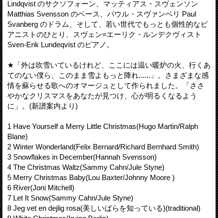
Lindqvist のサクソフォーン、マッティアス・スヴェンソン
Matthias Svensson のベース、パウル・スヴァンベリ Paul
Svanberg のドラム、そして、若い世代でもっとも個性的なピ
アニストのひとり、スヴェン=エーリク・ルンデクヴィスト
Sven-Erik Lundeqvist のピアノ。
★「外は吹雪いているけれど、ここには温い暖炉の火、行くあ
てのない僕ら、このまま雪よもっと降れ......」。さまざまな感
情を蘇らせる歌へのオマージュとして作られました。「ささ
やかなクリスマスをあなたが見つけ、心が明るくなるよう
に」。(新譜案内より)
1 Have Yourself a Merry Little Christmas(Hugo Martin/Ralph
Blane)
2 Winter Wonderland(Felix Bernard/Richard Bernhard Smith)
3 Snowflakes in December(Hannah Svensson)
4 The Christmas Waltz(Sammy Cahn/Jule Styne)
5 Merry Christmas Baby(Lou Baxter/Johnny Moore )
6 River(Joni Mitchell)
7 Let It Snow(Sammy Cahn/Jule Styne)
8 Jeg vet en dejlig rosa(美しいばらを知っている)(traditional)