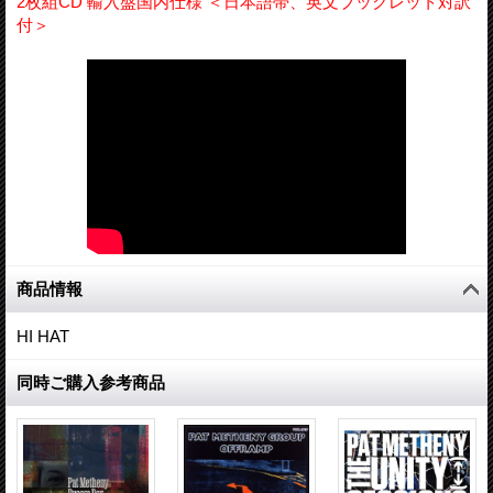
2枚組CD 輸入盤国内仕様 ＜日本語帯、英文ブックレット対訳
付＞
商品情報
HI HAT
同時ご購入参考商品