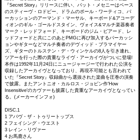
『Secret Story』リリースに伴い、パット・メセニーはベース
のスティーヴ・ロドビー、ドラムのポール・ワーティコ、パ
ーカッションのアーマンド・マーサル、キーボード&アコーデ
ィオンのギル・ゴールドスタイン、ヴォイス&マルチ楽器奏者
マーク・レッドフォード、キーボードのジム・ビアード、レ
ッドフォードと共にこのあとPMGに再び加入するパーカッシ
ョンやギターなどマルチ奏者のデヴィッド・ブラマイヤー
ズ、ギターのトルステン・デ・ウィンケルの8人を引き連れ、
ツアーを行った際の貴重なライヴ・アーカイヴがついに登場!
本作は1992年11月24日にニュージャージーで行われた公演を
収録したアーカイヴとなっており、再現不可能とも言われて
いた『Secret Story』収録曲から選抜された楽曲を圧巻の演奏
で披露。またアントニオ・カルロス・ジョビン作’How
Insensitive’のカヴァーも披露した貴重なアーカイヴとなってい
る。(メーカーインフォ)
DISC.1
1 アバヴ・ザ・トゥリートップス
2 フェイシング・ウエスト
3 レイン・リヴァー
4 お馬鹿さん