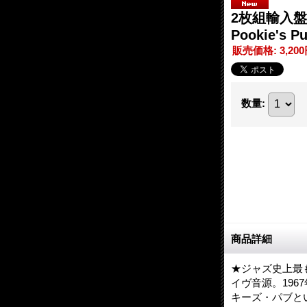
2枚組輸入盤CD
Pookie's P
販売価格
:
3,20
数量
:
商品詳細
★ジャズ史上最
イヴ音源。196
キーズ・パブと