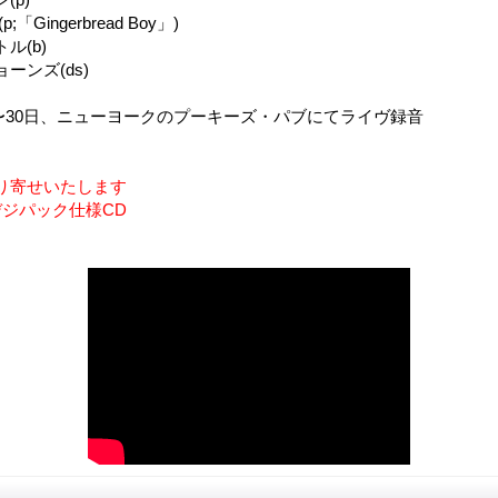
「Gingerbread Boy」)
ル(b)
ーンズ(ds)
8日〜30日、ニューヨークのプーキーズ・パブにてライヴ録音
り寄せいたします
デジパック仕様CD