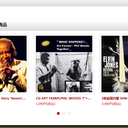
商品
期間限定価格CD The Harry 'Sweets' Edison Quintet ハリー“スウィーツ"エディソン・クインテット・フィーチャリング・フランク・ウェス / SWINGIN' SWEET スウィンギン“スウィーツ"『SOLID JAZZ GIANTS』-PREMIUM SALE-期間限定盤
CD ART FAMER,PHIL WOODS アート・ファーマー 〜 フィル・ウッズ / WHAT HAPPENS ? ホワット・ハップンズ？
1,050円
(税込)
3,400円
(税込)