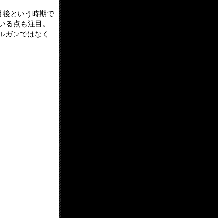
月後という時期で
ている点も注目。
ルガンではなく