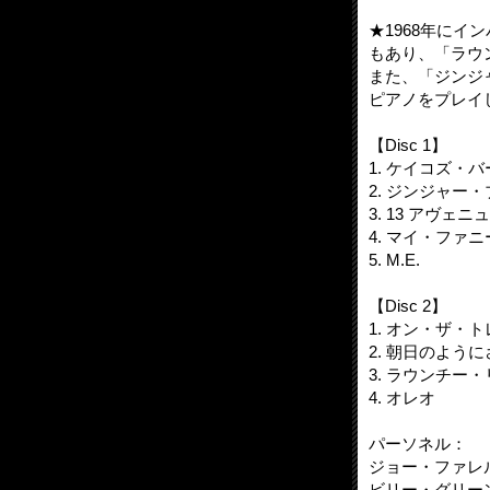
★1968年に
もあり、「ラウ
また、「ジンジ
ピアノをプレイ
【Disc 1】
1. ケイコズ・
2. ジンジャー・
3. 13 アヴェニュー
4. マイ・ファ
5. M.E.
【Disc 2】
1. オン・ザ・
2. 朝日のよう
3. ラウンチー
4. オレオ
パーソネル：
ジョー・ファレル(
ビリー・グリーン