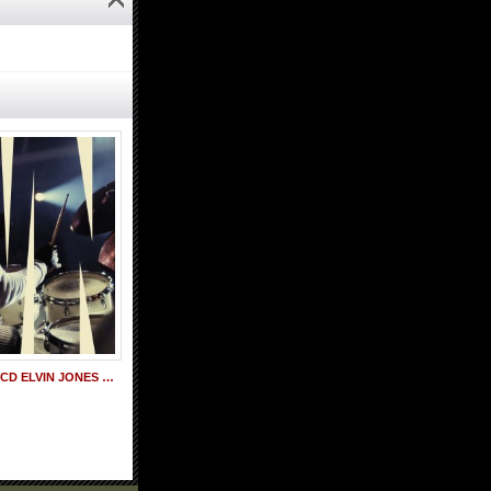
2枚組国内盤 SHM-CD ELVIN JONES エルビン・ジョーンズ / Revival: Live at Pookie's Pub
UHQ-CD ELVIN JONES エルヴィン・ジョーンズ / Mr. Jones ミスター・ジョーンズ
1,900円
(税込)
5,800円
(税込)