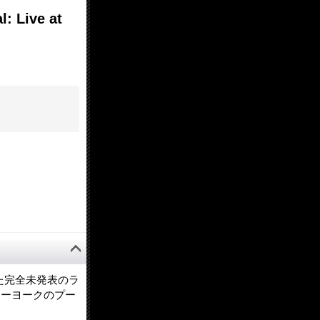
Live at
た完全未発表のラ
ューヨークのプー