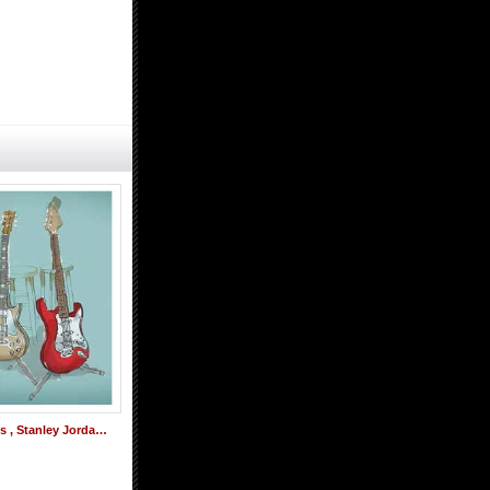
CD Kevin Eubanks , Stanley Jordan ケヴィン・ユーバンクス、スタンリー・ジョーダン / Duets
ひたすらメロディアスにスイングする、温かな包容力に満ちた極真旨口テナーの醸熟名演! CD GRANT STEWART グラント・スチュワート / TRIO
2,000円
(税込)
2,470円
(税込)