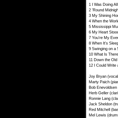
1 I Was Doing All
2 'Round Midnigh
3 My Shining Ho
4 When the Wor
5 Mississippi M
6 My Heart Stood 
7 You're My Ever
8 When It's Sle
9 Swinging on a 
10 What Is There
11 Down the Ol
12 I Could Write
Joy Bryan (vocal
Marty Paich (pia
Bob Enevoldsen (c
Herb Geller (clar
Ronnie Lang (cla
Jack Sheldon (t
Red Mitchell (ba
Mel Lewis (drum