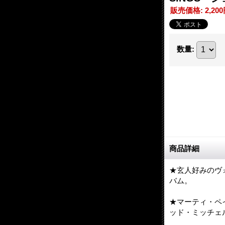
販売価格
:
2,20
数量
:
商品詳細
★玄人好みのヴ
バム。
★マーティ・ペ
ッド・ミッチェ