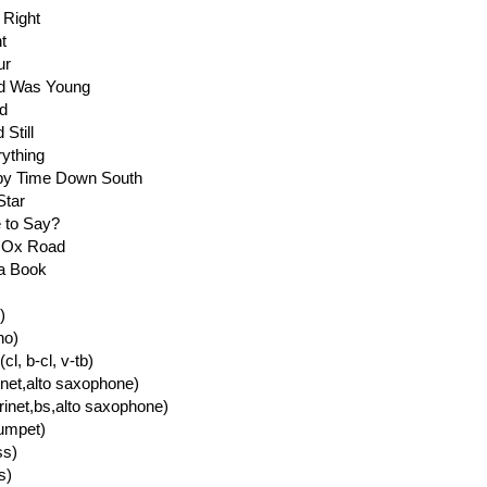
 Right
t
ur
ld Was Young
ud
Still
ything
epy Time Down South
Star
 to Say?
d Ox Road
 a Book
)
no)
l, b-cl, v-tb)
inet,alto saxophone)
rinet,bs,alto saxophone)
rumpet)
ss)
s)