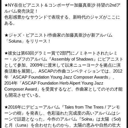
★NY在住ピアニスト＆コンポーザー加藤真亜沙 待望の2ndア
ルバム発売決定！
色彩感豊かなサウンドで表現する、新時代のジャズがここに
ある。
★ジャズ・ピアニスト/作曲家の加藤真亜沙が新アルバム
「Soluna」をリリース！
★彼女は第63回グラミー賞で2部門にノミネートされたレミ
ー・ルブフのアルバム『Assembly of Shadows』にピアニスト
として参加。2009年に渡米して以来ニューヨークを拠点に演
奏活動を展開し、ASCAPの作曲コンペティションでは、2012
年「ASCAP Foundation Young Jazz Composer Awards」、
2014年「ASCAP Foundation Herb Alpert Young Jazz
Composer Award」を受賞するなど、作曲家としてのその才能
も開花させている。
★2016年にデビューアルバム『Tales from The Trees / アンモ
ーンの樹』を発表し、色彩溢れた完成度の高いアルバムはシ
ーンで話題となった。今作のアルバム『Solna』は太陽（Sol)
と月（Luna）を合わせたものから、太陽の恵みや自然の壮大