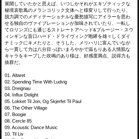
展開していたかと思えば、いつしかそれがエキゾティックな
秘境哀歌風のメランコリック文体へと様変りして行ったり、
脱力調でのメディテーショナルな憂愁描写にアイラーを思わ
せる独自のヴァイブレーションが加味されていたり、一転し
てロリンズにも通じるストレートアヘッド&ブルージー・スウ
ィンギンな旨口ハード・ドライヴィング咆哮を雄々しくダイ
ナミックにキメたりと、そうした、メリハリに富んでいなが
ら一貫して力は八分目っぽいまろやかで温もりある人情肌な
キャラをキープした吹鳴のあり様は、好感度満点、説得力も
抜群だ。
01. Altaret
02. Spending Time With Ludvig
03. Dreignau
04. Influx Delight
05. Lokket Til Jon, Og Skjerfet Til Paul
06. The Other Village
07. Boogie
08. Cercle 85
09. Acoustic Dance Music
10. Til Liv