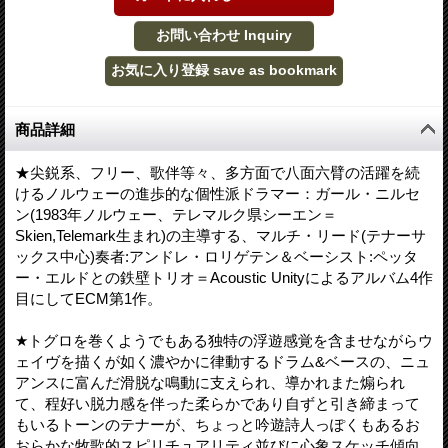
商品詳細
★尖鋭系、フリー、歌伴等々、多方面で八面六臂の活躍を続
けるノルウェーの進歩的な個性派ドラマー：ガール・ニルセ
ン(1983年ノルウェー、テレマルク県シーエン＝
Skien,Telemark生まれ)の主導する、マルチ・リード(テナーサ
ックス中心)奏者:アンドレ・ロリゲテン＆ベーシスト:ペッタ
ー・エルドとの鉄壁トリオ＝Acoustic Unityによるアルバム4作
目にしてECM第1作。
★トグロを巻くようでもある独特の浮遊感覚を含ませながらウ
ェイヴを描くが如く濃やかに律動するドラム&ベースの、ニュ
アンスに富んだ滑脱な鳴動に支えられ、導かれまた煽られ
て、程好い脱力感を伴った柔らかであり自ずと引き締まって
もいるトーンのテナーが、ちょっと吟遊詩人っぽくもあるお
おらかな牧歌的スピリチュアリティ並びに心象スケッチ傾向