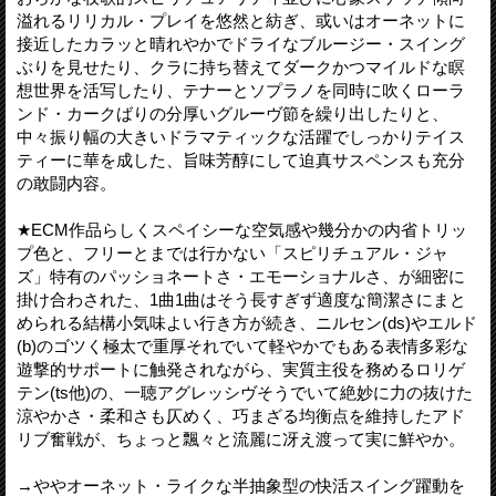
溢れるリリカル・プレイを悠然と紡ぎ、或いはオーネットに
接近したカラッと晴れやかでドライなブルージー・スイング
ぶりを見せたり、クラに持ち替えてダークかつマイルドな瞑
想世界を活写したり、テナーとソプラノを同時に吹くローラ
ンド・カークばりの分厚いグルーヴ節を繰り出したりと、
中々振り幅の大きいドラマティックな活躍でしっかりテイス
ティーに華を成した、旨味芳醇にして迫真サスペンスも充分
の敢闘内容。
★ECM作品らしくスペイシーな空気感や幾分かの内省トリッ
プ色と、フリーとまでは行かない「スピリチュアル・ジャ
ズ」特有のパッショネートさ・エモーショナルさ、が細密に
掛け合わされた、1曲1曲はそう長すぎず適度な簡潔さにまと
められる結構小気味よい行き方が続き、ニルセン(ds)やエルド
(b)のゴツく極太で重厚それでいて軽やかでもある表情多彩な
遊撃的サポートに触発されながら、実質主役を務めるロリゲ
テン(ts他)の、一聴アグレッシヴそうでいて絶妙に力の抜けた
涼やかさ・柔和さも仄めく、巧まざる均衡点を維持したアド
リブ奮戦が、ちょっと飄々と流麗に冴え渡って実に鮮やか。
→ややオーネット・ライクな半抽象型の快活スイング躍動を