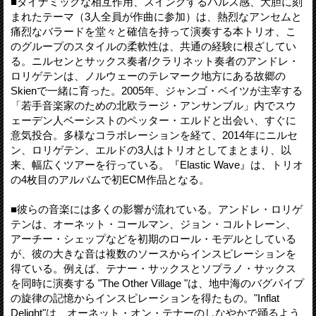
■ダイナミックな相互作用、スイングするパルス感、大胆に刻
まれたテーマ（3人全員が作曲に参加）は、熱烈なアンセムと
痛烈なバラードを堂々と確信を持って演奏する本トリオ、こ
のグループのスタイルの柔軟性は、共通の経験に根ざしてい
る。ニルセンとサックス奏者/クラリネット奏者のアンドレ・
ロリゲテンは、ノルウェーのテレマーク地方にある故郷の
Skienで一緒に育った。2005年、ジャンゴ・ベイツが主宰する
「若手音楽家のための北欧ラージ・アンサンブル」内でスウ
ェーデン人ベーシストのペッター・エルドと出会い、すぐに
意気投合。多様なコラボレーションを経て、2014年にニルセ
ン、ロリゲテン、エルドの3人はトリオとしてまとまり、以
来、幅広くツアーを行っている。『Elastic Wave』は、トリオ
の4枚目のアルバムで初ECM作品となる。
■彼らの音楽には多くの影響が流れている。アンドレ・ロリゲ
テンは、オーネット・コールマン、ジョン・コルトレーン、
アーチー・シェップなどを初期のロール・モデルとしている
が、彼の大きな音は複数のソースからインスピレーションを
得ている。例えば、テナー・サックスとソプラノ・サックス
を同時に演奏する "The Other Village "は、地中海のバグパイプ
の旋律の記憶からインスピレーションを得たもの。"Inflat
Delight"は、オーネット・オン・テナーのしなやかで踊るよう