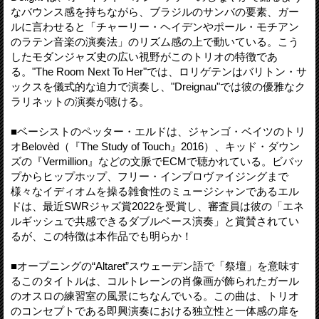
なバウンス感を持ちながら、ブラジルのサンバの要素、ガー
ルに言わせると「チャーリー・ヘイデンやポール・モチアン
のラテン音楽の演奏法」のリズム感の上で動いている。こう
したモダンジャズ史の広い視野がこのトリオの特徴であ
る。"The Room Next To Her"では、ロリゲテンはバリトン・サ
ックスを儀式的な迫力で演奏し、"Dreignau"では彼の優雅なク
ラリネットの演奏が聴ける。
■ベーシストのペッター・エルドは、ジャンゴ・ベイツのトリ
オBelovèd（『The Study of Touch』2016）、キッド・ダウン
ズの『Vermillion』などの文脈でECMで聴かれている。ビバッ
プからヒップホップ、フリー・インプロヴァイジングまで
様々なイディオムを操る雑食性のミュージシャンであるエル
ドは、最近SWRジャズ賞2022を受賞し、審査員は彼の「エネ
ルギッシュで共感できるダブルベース演奏」と賞賛されてい
るが、この特徴は本作品でも明らか！
■オープニングの“Altaret”スウェーデン語で「祭壇」を意味す
るこのタイトルは、コルトレーンの肖像画が飾られたガール
のオスロの練習室の風景にちなんでいる。この曲は、トリオ
のコンセプトである即興演奏における独立性と一体感の扉を