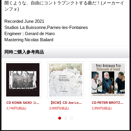
開くような、自由にコントラプンクトする曲だ！(メーカーイ
ンフォ)
Recorded June 2021
Studios La Buissonne,Parnes-les-Fontaines
Engineer : Gerard de Haro
Mastering Nicolas Bailard
同時ご購入参考商品
CD KOMA SAXO コマ・サクソ / POST KOMA (ポスト・コマ）
【ECM】CD Joe Lovano Trio Tapestry ジョーロヴァノ・トリオ・タペストリー / Our Daily Bread
CD PETER BROTZMANN TRIO ペーター・ブロッツマン・トリオ / PHILOSOPHY OF SOUND フィロソフィー・オブ・サウンド
2,740円
(税込)
3,000円
(税込)
2,850円
(税込)