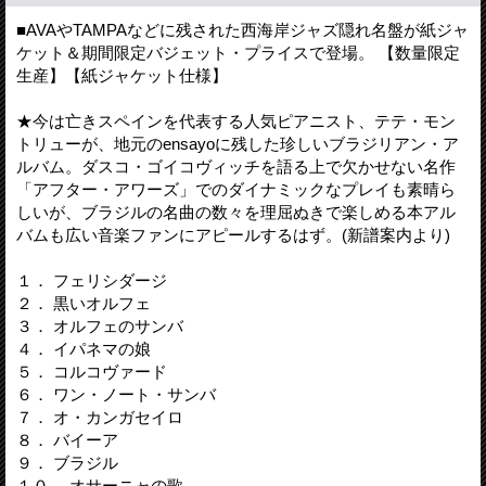
■AVAやTAMPAなどに残された西海岸ジャズ隠れ名盤が紙ジャ
ケット＆期間限定バジェット・プライスで登場。 【数量限定
生産】【紙ジャケット仕様】
★今は亡きスペインを代表する人気ピアニスト、テテ・モン
トリューが、地元のensayoに残した珍しいブラジリアン・ア
ルバム。ダスコ・ゴイコヴィッチを語る上で欠かせない名作
「アフター・アワーズ」でのダイナミックなプレイも素晴ら
しいが、ブラジルの名曲の数々を理屈ぬきで楽しめる本アル
バムも広い音楽ファンにアピールするはず。(新譜案内より)
１． フェリシダージ
２． 黒いオルフェ
３． オルフェのサンバ
４． イパネマの娘
５． コルコヴァード
６． ワン・ノート・サンバ
７． オ・カンガセイロ
８． バイーア
９． ブラジル
１０． オサーニャの歌