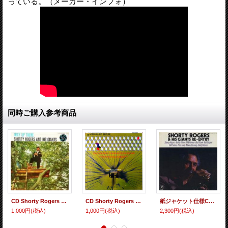
っている。（メーカー・インフォ）
同時ご購入参考商品
CD Shorty Rogers ショーティ ロジャース/ Way Up There
CD Shorty Rogers ショーティ ロジャース/ THE FOURTH DIMENSION IN SOUND
紙ジャケット仕様CD SHORTY ROGERS ショーティ・ロジャース / RE-ENTRY
1,000円
(税込)
1,000円
(税込)
2,300円
(税込)