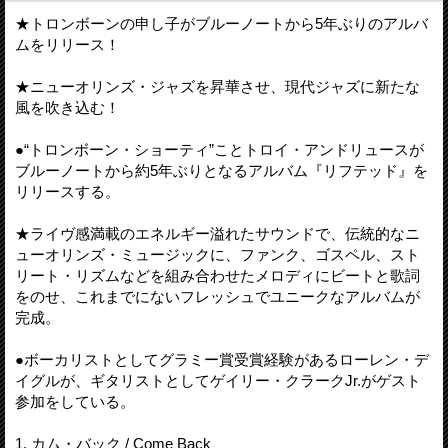
★トロンボーンの申し子がブルーノートから5年ぶりのアルバ
ムをリリース！
★ニューオリンズ・ジャズを昇華させ、現代ジャズに新たな
風を吹き込む！
●“トロンボーン・ショーティ”ことトロイ・アンドリュースが
ブルーノートから約5年ぶりとなるアルバム『リフテッド』を
リリースする。
★ライヴ感満載のエネルギー溢れたサウンドで、伝統的なニ
ューオリンズ・ミュージックに、ファンク、ゴスペル、スト
リート・リズムなどを組み合わせたメロディにビートと歌詞
をのせ、これまでにないフレッシュでユニークなアルバムが
完成。
●ボーカリストとしてグラミー賞受賞経験があるローレン・デ
イグルが、ギタリストとしてゲイリー・クラークJr.がゲスト
参加をしている。
1. カム・バック / Come Back