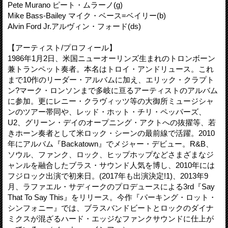
Pete Murano ピート・ムラーノ(g)
Mike Bass-Bailey マイク・ベース=ベイリー(b)
Alvin Ford Jr.アルヴィン・フォード(ds)
【アーティスト/プロフィール】
1986年1月2日、米国ニューオーリンズ生まれのトロンボーン
兼トランペット奏者。本名はトロイ・アンドリュース。これ
まで10作のリーダー・アルバムに加え、エリック・クラプト
ン?マーク・ロンソンまで多岐に亘るアーティストのアルバム
に参加。更にレニー・クラヴィッツ等の大御所ミュージシャ
ンのツアー帯同や、レッド・ホット・チリ・ペッパーズ、
U2、グリーン・デイのオープニング・アクトへの抜擢等、若
きホーン奏者として米ロック・シーンの最前線で活躍。2010
年にアルバム『Backatown』でメジャー・デビュー。R&B、
ソウル、ファンク、ロック、ヒップホップなどさまざまなジ
ャンルを融合したブラス・サウンド人気を博し、2010年には
フジロック出演で初来日。(2017年も出演決定!1)、2013年9
月、ラファエル・サディークのプロデュースによる3rd『Say
That To Say This』をリリース。今作『パーキング・ロット・
シンフォニー』では、ブラスバンドビートとロックのダイナ
ミクスが混ざるハード・エッジなファンクサウンドに仕上が