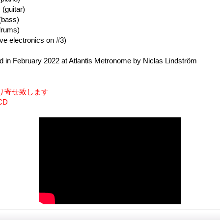
(guitar)
(bass)
drums)
ve electronics on #3)
 February 2022 at Atlantis Metronome by Niclas Lindström
り寄せ致します
CD