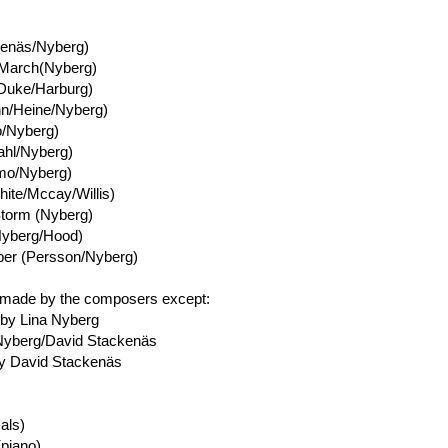
kenäs/Nyberg)
 March(Nyberg)
 (Duke/Harburg)
n/Heine/Nyberg)
/Nyberg)
dahl/Nyberg)
mo/Nyberg)
ite/Mccay/Willis)
Storm (Nyberg)
Nyberg/Hood)
er (Persson/Nyberg)
made by the composers except:
r. by Lina Nyberg
 Nyberg/David Stackenäs
by David Stackenäs
als)
(piano)