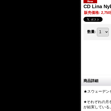
CD Lina 
販売価格
:
2,75
数量
:
商品詳細
★スウェーデン
★それぞれの月
が結実している