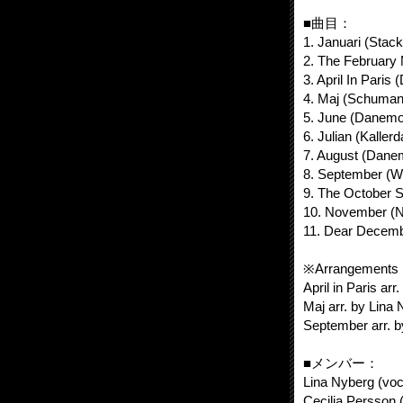
■曲目：
1. Januari (Stac
2. The February
3. April In Paris
4. Maj (Schuman
5. June (Danemo
6. Julian (Kaller
7. August (Dane
8. September (Wh
9. The October 
10. November (
11. Dear Decemb
※Arrangements 
April in Paris ar
Maj arr. by Lina
September arr. 
■メンバー：
Lina Nyberg (voc
Cecilia Persson 