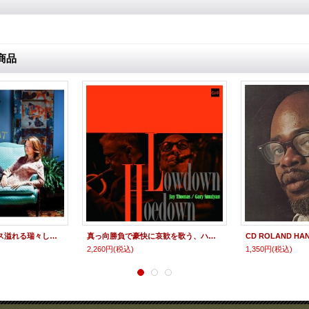
商品
軽妙瀟洒でテンダネス溢れる瑞々しいリラクシング・ヴォーカルの快編♪ CD KATIE THIROUX ケイティー・サーウー / OFF BEAT
真っ向勝負で豪快に哀歓を歌う、ハートウォームでおおらかな王道娯楽的ハード・バップ世界! CD JAY THOMAS, GARY SMULYAN ジェイ・トーマス、 ゲイリー・スマリアン / LOWDOWN HOEDOWN ローダウン・ホーダウン
2,260円
(税込)
1,350円
(税込)