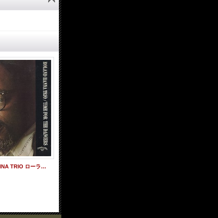
CD ROLAND HANNA TRIO ローランド・ハナ・トリオ / TIME FOR THE DANCERS タイム・フォー・ザ・ダンサーズ
【軽やかで柔らか & 優美な歌唱】CD DO MONTEBELLO ドゥ・モンテベッロ / B.O PARADISO
2,650円
(税込)
2,700円
(税込)