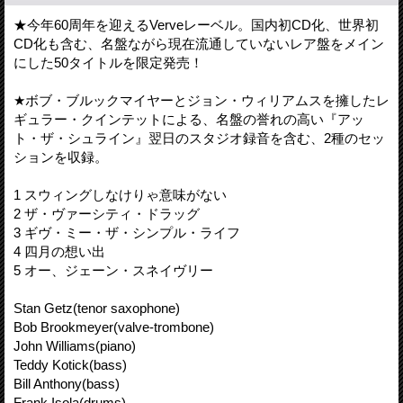
★今年60周年を迎えるVerveレーベル。国内初CD化、世界初
CD化も含む、名盤ながら現在流通していないレア盤をメイン
にした50タイトルを限定発売！
★ボブ・ブルックマイヤーとジョン・ウィリアムスを擁したレ
ギュラー・クインテットによる、名盤の誉れの高い『アッ
ト・ザ・シュライン』翌日のスタジオ録音を含む、2種のセッ
ションを収録。
1 スウィングしなけりゃ意味がない
2 ザ・ヴァーシティ・ドラッグ
3 ギヴ・ミー・ザ・シンプル・ライフ
4 四月の想い出
5 オー、ジェーン・スネイヴリー
Stan Getz(tenor saxophone)
Bob Brookmeyer(valve-trombone)
John Williams(piano)
Teddy Kotick(bass)
Bill Anthony(bass)
Frank Isola(drums)