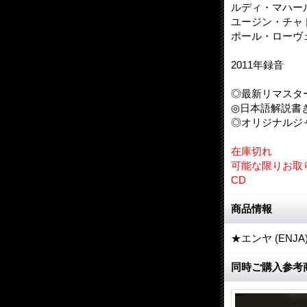
ルディ・マハール（b
ユージン・チャドボー
ポール・ローヴェ
2011年録音
◎最新リマスタ
◎日本語解説書
◎オリジナルジ
在庫切れ
可能な限りお取
CD
商品情報
★エンヤ (EN
同時ご購入参考