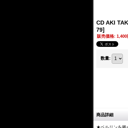
CD AKI T
79]
販売価格
:
1,40
数量
:
商品詳細
★ベルリンを拠