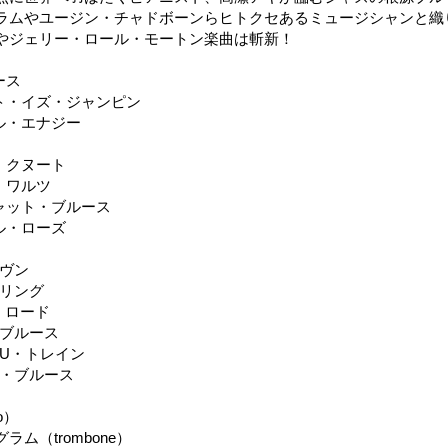
ラムやユージン・チャドボーンらヒトクセあるミュージシャンと織
やジェリー・ロール・モートン楽曲は斬新！
ース
ント・イズ・ジャンピン
ル・エナジー
・クヌート
・ワルツ
ャット・ブルース
ル・ローズ
レヴン
プリング
ー・ロード
・ブルース
・U・トレイン
ン・ブルース
o）
ム（trombone）