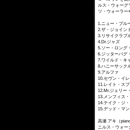
ルス・ウォーグ
ツ・ウォーラー
1.ニュー・ブル
2.ザ・ジョイ
3.リサイクラブ
4.Dr.ジャズ
5.ソー・ロング
6.ジッターバグ
7.ワイルド・キ
8.ハニーサック
9.アルファ
10.セヴン・イ
11.レイト・ス
12.Mr.ジェリ
13.メンフィス
14.テイク・ジ
15.デッド・マ
高瀬 アキ（pian
ニルス・ウォーグラ