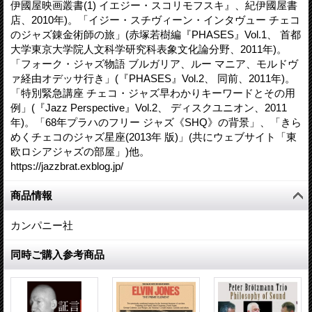
伊國屋映画叢書(1) イエジー・スコリモフスキ』、紀伊國屋書
店、2010年)。「イジー・スチヴィーン・インタヴュー チェコ
のジャズ錬金術師の旅」(赤塚若樹編『PHASES』Vol.1、 首都
大学東京大学院人文科学研究科表象文化論分野、2011年)。
「フォーク・ジャズ物語 ブルガリア、ルー マニア、モルドヴ
ァ経由オデッサ行き」(『PHASES』Vol.2、 同前、2011年)。
「特別緊急講座 チェコ・ジャズ早わかりキーワードとその用
例」(『Jazz Perspective』Vol.2、 ディスクユニオン、2011
年)。「68年プラハのフリー ジャズ《SHQ》の背景」、「きら
めくチェコのジャズ星座(2013年 版)」(共にウェブサイト「東
欧ロシアジャズの部屋」)他。
https://jazzbrat.exblog.jp/
商品情報
カンパニー社
同時ご購入参考商品