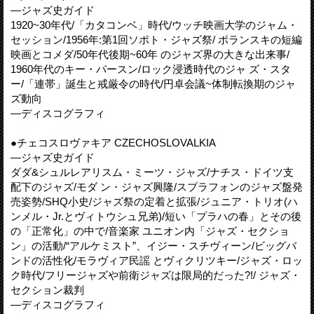
—ジャズ史ガイド
1920~30年代/「カタコンベ」時代/ウッチ映画大学のジャム・
セッション/1956年:第1回ソポト・ジャズ祭/ ポランスキの短編
映画とコメダ/50年代後期~60年 のジャズ界の大きな出来事/
1960年代のキー・パースン/ロック浸透時代のジャ ズ・スタ
ー/「連帯」誕生と戒厳令の時代/円卓会議~体制転換期のジャ
ズ動向
—ディスコグラフィ
●チェコスロヴァキア CZECHOSLOVALKIA
—ジャズ史ガイド
ダダ&シュルレアリスム・ミーツ・ジャズ/ナチス・ドイツ支
配下のジャズ/モダ ン・ジャズ興隆/スプラフォンのジャズ盤発
売姿勢/SHQ小史/ジャズ祭の定着と拡張/ジュニア・トリオ(ハ
ンメル・Jr.とヴィトウシュ兄弟)/短い「プラハの春」とその後
の「正常化」の中で/音楽家 ユニオン内「ジャズ・セクショ
ン」の活動/“アルケミスト”、イジー・スチヴィーン/ビッグバ
ンドの活性化/モラヴィア民謡 とヴィクリツキー/ジャズ・ロッ
ク時代/フリージャズや前衛ジャズは限局的だった?!/ ジャズ・
セクション裁判
—ディスコグラフィ