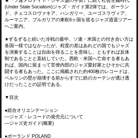
★『ソ連メロディヤ・ジャズ盤の宇宙』に続く社会主義時代
(Under State Socialism)ジャズ・ガイド第2弾では、ポーラン
ド、チェコスロヴァキア、ハンガリー、ユーゴスラヴィア、
ルーマニア、ブルガリアの東欧6ヶ国を巡るジャズ逍遥ツアー
へご案内。
★ずるずると続いた冷戦の最中、ソ連・米国との付き合い方は
各国一様ではなかったが、程度の差はあれどの国でもジャズ
を演奏することは自由を得ることを意味し、ともすれば反体
制であることと直結していた。西欧・米国へ亡命する者もあ
れば、国内に留まって官僚内部のジャズ愛好家とひそかに共
闘する者もあった。ここに掲載された約400枚のレコードは、
ベルリンの壁が崩壊する前からすでに鉄のカーテンが透け透
けだったことの証明である。
▼目次
●総合オリエンテーション
—ジャズ・レコードの発売元について
—ジャズ史ガイド(概要)
●ポーランド POLAND