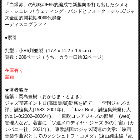
「白緑赤」の戦略/JF65的編成で新趣向を打ち出したシメオ
ン・シェレフ/ ウェディング・バンドとフォーク・ジャズ/ジャ
ズ全面的開花期80年代群像
—ディスコグラフィ
●索引
判型：小B6判並製（17.4 x 11.2 x 1.9 cm）
頁数：288ページ（うち、カラー口絵32ページ）
在庫有り
書籍
★著者略歴
編纂：岡島豊樹（おかじま・とよき）
ジャズ喫茶イントロ(高田馬場)勤務を経て、「季刊ジャズ批
評」誌編集人(1983–2001年)、 「Jazz Brat」誌編集兼発行人
(No.1–9:2002–2006年)、 「東欧ロシアジャズの部屋」 (web)
管理人など。著書に『ソ連メロディヤ・ジャズ 盤の宇宙』(カ
ンパニー社、2021年)。 東欧諸国のジャズ関連の文章:「映画
音楽作曲家としてのクシシュトフ・コメダ」(遠山純生編『紀