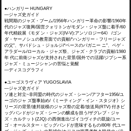
●ハンガリー HUNGARY
—ジャズ史ガイド
戦間期のジャズ・ブーム/1956年ハンガリー革命の影響/1960年
代のジャズ復興/国営クォリトンがモダン・ジャズ盤に着手/60
年代精鋭展《モダ ン・ジャズ(IV-V):アンソロジー64》 /ゴン
ダ・ヤーノシュの教育面での貢献/“ハンガリー・フリージャズ
の父”、サバドシュ・ジョルジ/“ベースのパガニー ニ”、ペゲ・
アラダール/ローカル・ジャズ祭、ジャズ・クラブの貢献/1980
年 代に前衛ジャズが支持された背景/国外での活躍/ジプシー系
ジャズ・ミュージシャンの苦悩と覚醒
—ディスコグラフィ
●ユーゴスラヴィア YUGOSLAVIA
—ジャズ史ガイド
ソ連と対立~非同盟の時代のジャズ・シーン/アフター1956/ユ
ーゴのジャ ズ盤事始め/《ミーティング・イン・スタジオ》シ
リーズの背景/連邦規模のジャズ祭の定着/放送局(RTV) 付きビ
ッグバンドがジャズ・シーンの醸成を担う/ザグレブ・ジャ
ズ・カルテット(ZJQ) の西側進出/ゴイコヴィチの凱旋/ユー
ゴ・オールスター・ビッグバンドが意味するもの/80年 代ユー