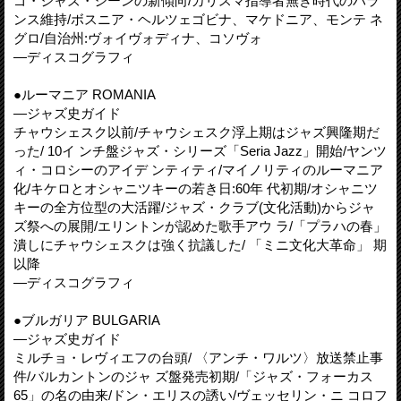
ゴ・ジャズ・シーンの新傾向/カリスマ指導者無き時代のバラ
ンス維持/ボスニア・ヘルツェゴビナ、マケドニア、モンテ ネ
グロ/自治州:ヴォイヴォディナ、コソヴォ
—ディスコグラフィ
●ルーマニア ROMANIA
—ジャズ史ガイド
チャウシェスク以前/チャウシェスク浮上期はジャズ興隆期だ
った/ 10イ ンチ盤ジャズ・シリーズ「Seria Jazz」開始/ヤンツ
ィ・コロシーのアイデ ンティティ/マイノリティのルーマニア
化/キケロとオシャニツキーの若き日:60年 代初期/オシャニツ
キーの全方位型の大活躍/ジャズ・クラブ(文化活動)からジャ
ズ祭への展開/エリントンが認めた歌手アウ ラ/「プラハの春」
潰しにチャウシェスクは強く抗議した/ 「ミニ文化大革命」 期
以降
—ディスコグラフィ
●ブルガリア BULGARIA
—ジャズ史ガイド
ミルチョ・レヴィエフの台頭/ 〈アンチ・ワルツ〉放送禁止事
件/バルカントンのジャ ズ盤発売初期/「ジャズ・フォーカス
65」の名の由来/ドン・エリスの誘い/ヴェッセリン・ニ コロフ