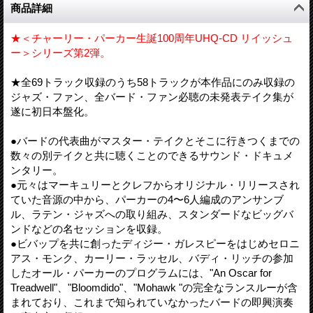
商品詳細
★＜チャーリー・パーカー生誕100周年UHQ-CD リイッシュ
ー＞シリーズ第2弾。
★全69トラック収録のうち58トラックが本作品にのみ収録の
ジャズ・ファン、全バード・ファン必聴の未発表テイク集が
遂に初日本盤化。
●バードの代表曲がマスター・テイクとそこに行きつくまでの
数々の別テイクと共に聴くことのできるサウンド・ドキュメ
ンタリー。
●元々はマーキュリーとクレフからオリジナル・リリースされ
ていた音源の中から、パーカーの4〜6人編成のアンサンブ
ル、ラテン・ジャズへの取り組み、スタンダードなビッグバ
ンドなどの名セッションを収録。
●ビバップを共に創ったディジー・ガレスピーをはじめセロニ
アス・モンク、カーリー・ラッセル、バディ・リッチの参加
したオール・パーカーのプログラムには、"An Oscar for
Treadwell"、"Bloomdido"、"Mohawk "の完全なランスルーが含
まれており、これまで知られていなかったバードの即興演奏