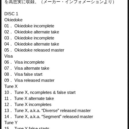
を高忠実に収録。（メーカー・インフォメーションより）
DISC 1
Okiedoke
01． Okiedoke incomplete
02． Okiedoke alternate take
03． Okiedoke incomplete
04． Okiedoke alternate take
05． Okiedoke released master
Visa
06． Visa incomplete
07． Visa alternate take
08． Visa false start
09． Visa released master
Tune X
10． Tune X, ncompletes & false start
11． Tune X alternate take
12． Tune X incompletes
13． Tune X, a.k.a. “Diverse” released master
14． Tune X, a.k.a. “Segment” released master
Tune Y
15． Tune Y false starts