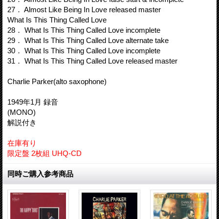
27． Almost Like Being In Love released master
What Is This Thing Called Love
28． What Is This Thing Called Love incomplete
29． What Is This Thing Called Love alternate take
30． What Is This Thing Called Love incomplete
31． What Is This Thing Called Love released master
Charlie Parker(alto saxophone)
1949年1月 録音
(MONO)
解説付き
在庫有り
限定盤 2枚組 UHQ-CD
同時ご購入参考商品