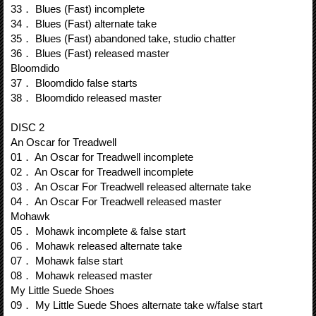
33． Blues (Fast) incomplete
34． Blues (Fast) alternate take
35． Blues (Fast) abandoned take, studio chatter
36． Blues (Fast) released master
Bloomdido
37． Bloomdido false starts
38． Bloomdido released master
DISC 2
An Oscar for Treadwell
01． An Oscar for Treadwell incomplete
02． An Oscar for Treadwell incomplete
03． An Oscar For Treadwell released alternate take
04． An Oscar For Treadwell released master
Mohawk
05． Mohawk incomplete & false start
06． Mohawk released alternate take
07． Mohawk false start
08． Mohawk released master
My Little Suede Shoes
09． My Little Suede Shoes alternate take w/false start