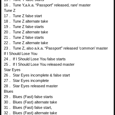
16． Tune Y,a.k.a. “Passport” released, rare’ master
Tune Z
17． Tune Z false start
18． Tune Z alternate take
19． Tune Z false starts
20． Tune Z alternate take
21． Tune Z false starts
22． Tune Z alternate take
23． Tune Z, also a.k.a. “Passport” released ‘common’ master
If I Should Lose You
24． If I Should Lose You false starts
25． If I Should Lose You released master
Star Eyes
26． Star Eyes incomplete & false start
27． Star Eyes incomplete
28． Star Eyes released master
Blues
29． Blues (Fast) false starts
30． Blues (Fast) alternate take
31． Blues (Fast) false start,
32． Blues (Fast) alternate take