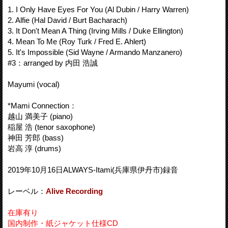
1. I Only Have Eyes For You (Al Dubin / Harry Warren)
2. Alfie (Hal David / Burt Bacharach)
3. It Don't Mean A Thing (Irving Mills / Duke Ellington)
4. Mean To Me (Roy Turk / Fred E. Ahlert)
5. It's Impossible (Sid Wayne / Armando Manzanero)
#3：arranged by 内田 浩誠
Mayumi (vocal)
*Mami Connection：
越山 満美子 (piano)
稲屋 浩 (tenor saxophone)
神田 芳郎 (bass)
岩高 淳 (drums)
2019年10月16日ALWAYS-Itami(兵庫県伊丹市)録音
レーベル：
Alive Recording
在庫有り
国内制作・紙ジャケット仕様CD