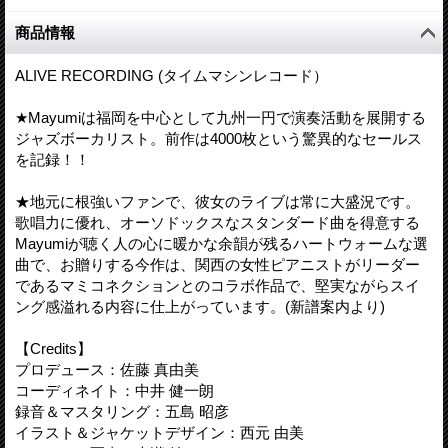
商品情報
ALIVE RECORDING (タイムマシンレコード）
★Mayumiは福岡を中心として九州一円で演奏活動を展開する
ジャズボーカリスト。前作は4000枚という驚異的なセールス
を記録！！
★地元に根強いファンで、彼女のライブは常に大盛況です。
歌唱力に優れ、オーソドックスなスタンダード曲を得意する
Mayumiが聴く人の心に暖かな余韻が残るハートウォームな選
曲で、お贈りする今作は、関西の女性ピアニストがリーダー
であるマミコネクションとのコラボ作品で、堅実ながらスイ
ング感溢れる内容に仕上がっています。(新譜案内より)
【Credits】
プロデュース：佐藤 真由美
コーディネイト：中井 健一朗
録音＆マスタリング：五島 昭彦
イラスト＆ジャケットデザイン：西元 由美