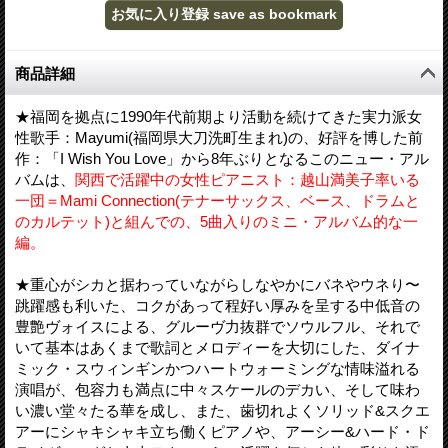
商品詳細
★福岡を拠点に1990年代前期より活動を続けてきた実力派女
性歌手：Mayumi(福岡県大刀洗町生まれ)の、好評を博した前
作：「I Wish You Love」から8年ぶりとなるこのニュー・アル
バムは、
関西で活躍中の女性ピアニスト：越山満美子率いる
一団＝Mami Connection(テナーサックス、ベース、ドラムと
のカルテット)と組んでの、5曲入りのミニ・アルバム的な一
編。
★重心がシカと据わっていながらしなやかにバネやウネり〜
跳躍感も利いた、コクがあって程好い厚みを呈する中低音の
豊艶ヴォイスによる、グルーヴ力抜群でソウルフル、それで
いて基本はあくまで歌詞とメロディーを大切にした、ダイナ
ミック・スウィンギンかつハートウォーミングな情味溢れる
演唱が、包容力も満点に中々スケールのデカい、そして味わ
い濃い堂々たる華を成し、また、歯切れよくソリッド&スクエ
アーにシャキシャキ立ち働くピアノや、アーシー&ハード・ド