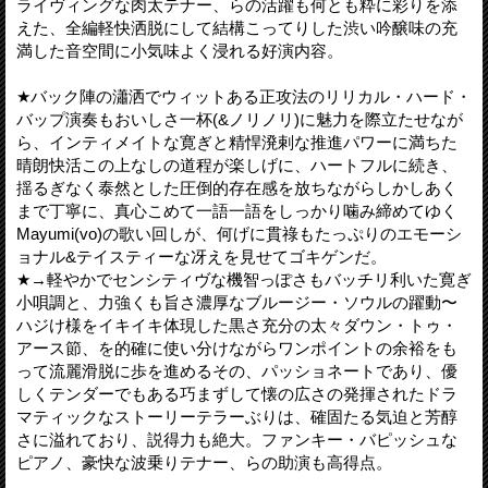
ライヴィングな肉太テナー、らの活躍も何とも粋に彩りを添
えた、全編軽快洒脱にして結構こってりした渋い吟醸味の充
満した音空間に小気味よく浸れる好演内容。
★バック陣の瀟洒でウィットある正攻法のリリカル・ハード・
バップ演奏もおいしさ一杯(&ノリノリ)に魅力を際立たせなが
ら、インティメイトな寛ぎと精悍溌剌な推進パワーに満ちた
晴朗快活この上なしの道程が楽しげに、ハートフルに続き、
揺るぎなく泰然とした圧倒的存在感を放ちながらしかしあく
まで丁寧に、真心こめて一語一語をしっかり噛み締めてゆく
Mayumi(vo)の歌い回しが、何げに貫祿もたっぷりのエモーシ
ョナル&テイスティーな冴えを見せてゴキゲンだ。
★→軽やかでセンシティヴな機智っぽさもバッチリ利いた寛ぎ
小唄調と、力強くも旨さ濃厚なブルージー・ソウルの躍動〜
ハジけ様をイキイキ体現した黒さ充分の太々ダウン・トゥ・
アース節、を的確に使い分けながらワンポイントの余裕をも
って流麗滑脱に歩を進めるその、パッショネートであり、優
しくテンダーでもある巧まずして懐の広さの発揮されたドラ
マティックなストーリーテラーぶりは、確固たる気迫と芳醇
さに溢れており、説得力も絶大。ファンキー・バピッシュな
ピアノ、豪快な波乗りテナー、らの助演も高得点。