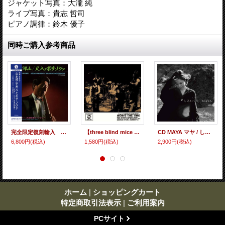
ジャケット写真：大瀧 純
ライブ写真：貴志 哲司
ピアノ調律：鈴木 優子
同時ご購入参考商品
完全限定復刻輸入 180g重量盤LP 山本 邦山 HOZAN YAMAMOTO / 尺八とボサ・ノヴァ [ボサ・ノヴァ日本民謡集] (LP重量盤)
【three blind mice Supreme Collection 1500】CD 山本 剛 TSUYOSHI YAMAMOTO / NOW THE TIME ナウズ・ザ・タイム
CD MAYA マヤ / しろいくろ
6,800円
(税込)
1,580円
(税込)
2,900円
(税込)
ホーム
|
ショッピングカート
特定商取引法表示
|
ご利用案内
PCサイト