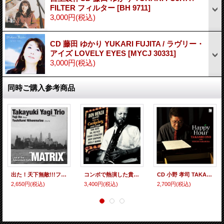
FILTER フィルター
[
BH 9711
]
3,000円
(税込)
CD 藤田 ゆかり YUKARI FUJITA / ラヴリー・
アイズ LOVELY EYES
[
MYCJ 30331
]
3,000円
(税込)
同時ご購入参考商品
出た！天下無敵!!!ファンキー・バピッシュかつ超ダイナミック・ストロングな問答無用の突撃アクション・ピアノ・プレイが絶好調の壮快ライヴ! CD 八木 隆幸 トリオ TAKAYUKI YAGI TRIO / MATRIX : Live at the Adirondack Café
コンボで熱演した貴重盤 2枚組CD DON MENZA SEXTET ドン・メンザ・セクステット / LIVE AT CARMELO'S (2CD)
CD 小野 孝司 TAKASHI ONO / HAPPY HOUR ハッピー・アワー
2,650円
(税込)
3,400円
(税込)
2,700円
(税込)