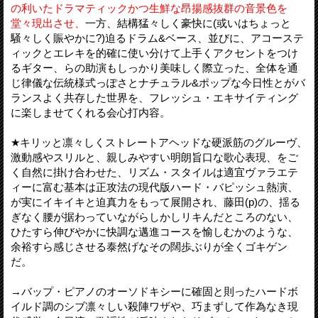
の利いたドラマティックかつ生鮮な昂揚感抜群の音景色を
堂々現出させ、
一方、結構猛々しく豪快に(或いはちょっと
騒々しく賑やかに?)迫るドラム&ベース、並びに、アコーステ
ィックとエレキを的確に使い分けて上手くアクセントをつけ
るギター、らの助演もしっかり美味しく際立った、全体を通
じ律儀な伝統様式っぽさとナチュラル&ポップな今日性とがバ
ランスよく共存した世界を、フレッシュ・エキサイティング
に楽しませてくれる会心打内容。
★キリッと凛々しくストレートアヘッドな硬派筋のグルーヴ、
激動感やスリルと、親しみやすい明朗旨口な歌心表現、をご
く自然に掛け合わせた、リズム・スタイルは適宜ヴァラエテ
ィーに富む基本は正攻法の現代版ハード・バピッシュ熱演、
が実にイキイキと迫真力をもって展開され、藤田(p)の、揺る
ぎなく腰が据わっていながらしかしリキんだところのない、
ひたすら伸びやかに快調な邁進コースを愉しむかのような、
余裕すら感じさせる泰然げなその闊歩ぶりが全くゴキゲン
だ。
→バップ・ピアノのオーソドキシーに確固と則ったハードボ
イルド調のシブ凛々しい殺陣ワザや、巧まずして作為なき現