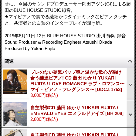
オに、今回のサウンドプロデューサー岡田アツシ(Gt)による藤
田のBLUE HOUSE STUDIO録音。
★マイピアノで奏でる繊細かつダイナミックなピアノタッチ
と、共演者との白熱のインタープレイが聞き所。
2019年6月11日,12日 BLUE HOUSE STUDIO 掛川,静岡 録音
Sound Produser & Recording Engineer:Atsushi Okada
Prodused by Yukari Fujita
関連
ブレのない硬派バップ魂と温かな歌心が融け
合う練達ピアノ! CD 藤田 ゆかり YUKARI
FUJITA / LOVE ROMANCE ラブ・ロマンス〜
マイ・ピアノ・フレグランス〜
[
DDCZ 1753
]
3,000円
(税込)
自主製作CD 藤田 ゆかり YUKARI FUJITA /
EMERALD EYES エメラルドアイズ
[
BH 208
]
2,800円
(税込)
自主製作CD 藤田 ゆかり YUKARI FUJITA /