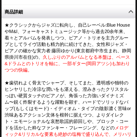
商品詳細
★クラシックからジャズに転向し、自己レーベル:Blue House
やM&I、フォーキャストミュージック等から過去20余年来、
着々とアルバムを発表しつつ、ピアノ・トリオを主力グルー
プとしてライヴ活動も精力的に続けてきた、女性和ジャズ・
ピアノの確かな実力者:藤田ゆかり(東京都府中市生まれ、静岡
県掛川市在住)の、
久しぶりのアルバムとなる本盤は、ベース
&ドラムとのトリオを軸に、一部ギター(岡田アツシ)も加わり
つつの快編。
★歯切れよく骨太でシャープ、そしてまた、透明感や独特の
ヒンヤリした冷涼な潤いをも湛える、澄みきったクリスタル
っぽい硬質タッチのピアノが、角張った力強いダイナミズ
ム〜鋭く炸裂するような躍動を顕す、ハードでソリッドなバ
ップ(もしくはモード)・イディオム・タイプの陰影濃く苦味or
渋味あるアクション文体を根幹に据えつつ、よりダイレク
ト・エモーショナルな哀愁歌謡的節回しや、ブロック・コー
ドを活かした粋なファンキー・フレージング、などの
メロデ
ィック&リリカルな要素も絶妙の塩梅で盛り込んで、メリハリ