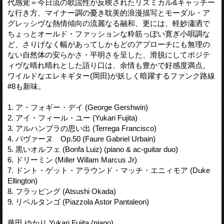
代感覚＝今日流の歌謡性が反映されたリズミカル&キャッチー
な行き方、マイナー調の憂き耽美的浪漫描写とモーダル・ア
グレッシヴな熱情傾向の流麗なる融和、更には、軽妙瀟洒で
ちょっとオールド・ファッションな粋筋っぽい寛ぎ小唄調な
ど、さりげなく幅があってしかもどのアプローチにも無理の
ない自然体の安らかさ・平明さを呈した、滑脱にしてポジテ
ィヴな晴れ晴れとした語り口は、余情も豊かで好感度満点。
ワイルドなエレキギター(岡田)が妖しく暗躍するファンク路線
#8も新味。
1. ア・フォギー・デイ (George Gershwin)
2. アイ・フィール・ユー (Yukari Fujita)
3. アルハンブラの思い出 (Terrega Francisco)
4. パヴァーヌ Op.50 (Faure Gabriel Urbain)
5. 黒いオルフェ (Bonfa Luiz) (piano & ac-guitar duo)
6. ドリーミン (Miller Willam Marcus Jr)
7. ドント・ゲット・アラウンド・マッチ・エニィモア (Duke
Ellington)
8. フラッピング (Atsushi Okada)
9. リベルタンゴ (Piazzola Astor Pantaleon)
藤田 ゆかり Yukari Fujita (piano)