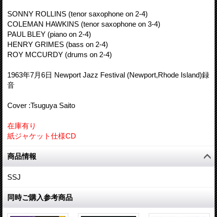
SONNY ROLLINS (tenor saxophone on 2-4)
COLEMAN HAWKINS (tenor saxophone on 3-4)
PAUL BLEY (piano on 2-4)
HENRY GRIMES (bass on 2-4)
ROY MCCURDY (drums on 2-4)
1963年7月6日 Newport Jazz Festival (Newport,Rhode Island)録
音
Cover :Tsuguya Saito
在庫有り
紙ジャケット仕様CD
商品情報
SSJ
同時ご購入参考商品