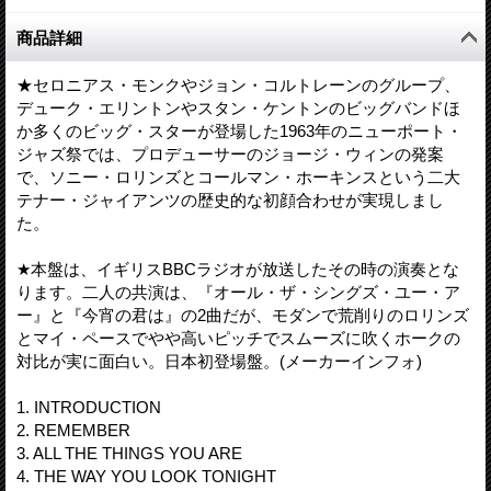
商品詳細
★セロニアス・モンクやジョン・コルトレーンのグループ、
デューク・エリントンやスタン・ケントンのビッグバンドほ
か多くのビッグ・スターが登場した1963年のニューポート・
ジャズ祭では、プロデューサーのジョージ・ウィンの発案
で、ソニー・ロリンズとコールマン・ホーキンスという二大
テナー・ジャイアンツの歴史的な初顔合わせが実現しまし
た。
★本盤は、イギリスBBCラジオが放送したその時の演奏とな
ります。二人の共演は、『オール・ザ・シングズ・ユー・ア
ー』と『今宵の君は』の2曲だが、モダンで荒削りのロリンズ
とマイ・ペースでやや高いピッチでスムーズに吹くホークの
対比が実に面白い。日本初登場盤。(メーカーインフォ)
1. INTRODUCTION
2. REMEMBER
3. ALL THE THINGS YOU ARE
4. THE WAY YOU LOOK TONIGHT