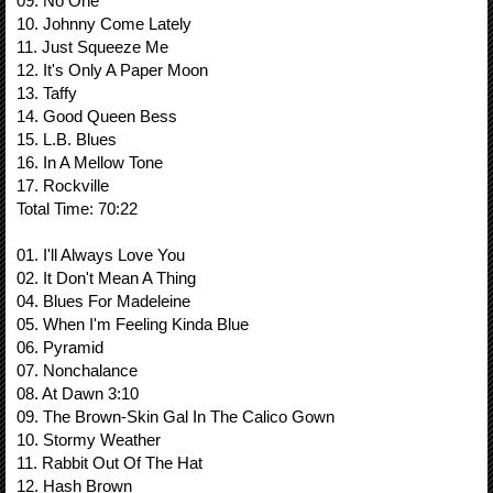
09. No One
10. Johnny Come Lately
11. Just Squeeze Me
12. It's Only A Paper Moon
13. Taffy
14. Good Queen Bess
15. L.B. Blues
16. In A Mellow Tone
17. Rockville
Total Time: 70:22
01. I'll Always Love You
02. It Don't Mean A Thing
04. Blues For Madeleine
05. When I'm Feeling Kinda Blue
06. Pyramid
07. Nonchalance
08. At Dawn 3:10
09. The Brown-Skin Gal In The Calico Gown
10. Stormy Weather
11. Rabbit Out Of The Hat
12. Hash Brown