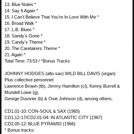
13. Blue Notes *
14. Say It Again *
15. I Can't Believe That You're In Love With Me *
16. Broad Walk *
17. L.B. Blues *
18. Sandy's Gone *
19. Candy's Theme *
20. The Caretakers Theme *
21. Again *
Total Time: 73:53 / *Bonus Tracks
JOHNNY HODGES (alto sax) WILD BILL DAVIS (organ)
Plus collective personnel:
Lawrence Brown (tb), Jimmy Hamilton (cl), Kenny Burrell &
Mundell Lowe (g),
George Duvivier (b) & Osie Johnson (d), among others.
CD1.01-10: CON-SOUL & SAX (1965)
CD1.12-17/CD2.01-04: IN ATLANTIC CITY (1967)
CD2.05-12: BLUE PYRAMID (1966)
* Bonus tracks: