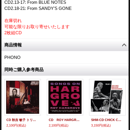
CD2.13-17: From BLUE NOTES
CD2.18-21: From SANDY'S GONE
在庫切れ
可能な限りお取り寄せいたします
2枚組CD
商品情報
PHONO
同時ご購入参考商品
CD 秋吉 敏子 トリオ TOSHIKO AKIYOSHI TRIO / TOSHIKO PLAYS BILLY STRAYHORN
CD ROY HARGROVE ロイ・ハーグローヴ / SONGS ON HARGROVE ソングス・オン・HARGROVE
SHM-CD CHICK COREA TRIO チック・コリア・トリオ / TRILOGY 3 トリロジー 3
2,100円
(税込)
2,100円
(税込)
3,150円
(税込)