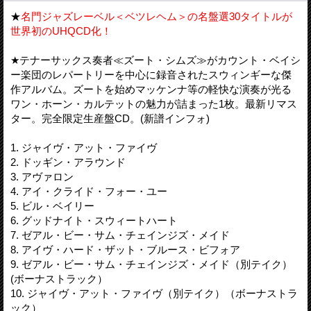
★
名門ジャズレーベル＜ベツレヘム＞の名盤選30タイトルが
世界初のUHQCD化！
★テナーサックス奏者≪ズート・シムズ≫がカウント・ベイシ
ー楽団のレパートリーを中心に録音されたスウィンギーな傑
作アルバム。ズートを始めマッケンナ等の軽快な演奏が光る
ワン・ホーン・カルテットの魅力が詰まった1枚。最新リマス
ター。完全限定生産盤CD。(新譜インフォ)
1. ジャイヴ・アット・ファイヴ
2. ドッギン・アラウンド
3. アヴァロン
4. アイ・クライド・フォー・ユー
5. ビル・ベイリー
6. グッドナイト・スウィートハート
7. ゼアル・ビー・サム・チェインジズ・メイド
8. アイヴ・ハード・ザット・ブルース・ビフォア
9. ゼアル・ビー・サム・チェインジズ・メイド（別テイク）
(ボーナストラック）
10. ジャイヴ・アット・ファイヴ（別テイク）（ボーナストラ
ック）