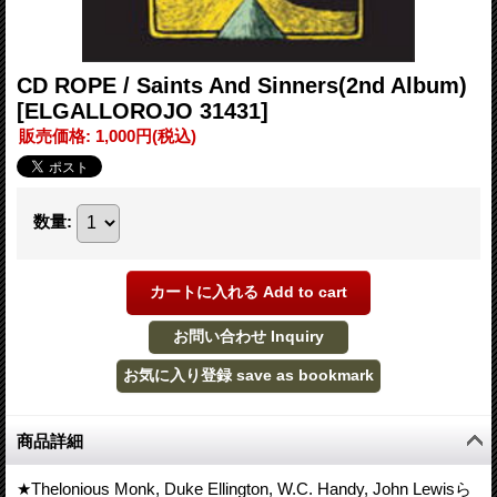
CD ROPE / Saints And Sinners(2nd Album)
[ELGALLOROJO 31431]
販売価格
:
1,000円
(税込)
数量
:
商品詳細
★Thelonious Monk, Duke Ellington, W.C. Handy, John Lewisら