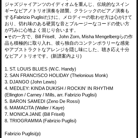
ジャズジャイアンツのイディオムを重んじ、伝統的なスイン
ギーなピアノトリオ演奏を踏襲。クラシックのピアノ演奏も
するFabrizio Puglisiだけに、メロディーの歌わせ方は心がけて
おり、切れ味のある硬質な音とブルージーなコードの使い方
が巧みに心地よく混じり合います。
●その一方で、Bill Frisell、John Zorn, Misha Mengelbergらの作
品も積極的に取り入れ、彼ら独自のコンテンポラリーな感覚
やアブストラクトなアレンジを隠し味にした、聴き応え十分
なピアノトリオです。(新譜案内より)
1. ST. LOUIS BLUES (W.C. Handy)
2. SAN FRANCISCO HOLIDAY (Thelonious Monk)
3. DJANGO (John Lewis)
4. MEDLEY: KINDA DUKISH / ROCKIN' IN RHYTHM
(Ellington / Carney / Mills, arr. Fabrizio Puglisi)
5. BARON SAMEDI (Zeno De Rossi)
6. MAMACITA (Waller / Kaye)
7. MONICA JANE (Bill Frisell)
8. TRIOGRAMMA (Fabrizio Puglisi)
Fabrizio Puglisi(p)