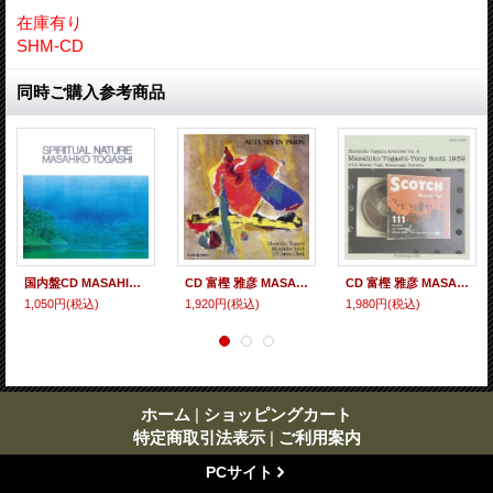
在庫有り
SHM-CD
同時ご購入参考商品
国内盤CD MASAHIKO TOGASHI 富樫 雅彦 / SPIRITUAL NATURE スピリチュアル・ネイチャー
CD 富樫 雅彦 MASAHIKO TOGASHI / AUTUMN IN PARIS
CD 富樫 雅彦 MASAHIKO TOGASHI =TONY SCOTT 1959
1,050円
(税込)
1,920円
(税込)
1,980円
(税込)
ホーム
|
ショッピングカート
特定商取引法表示
|
ご利用案内
PCサイト