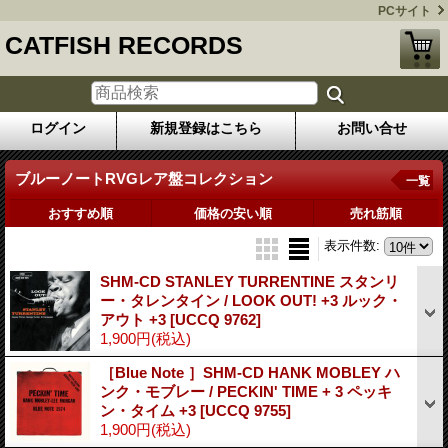
PCサイト
CATFISH RECORDS
ログイン
新規登録はこちら
お問い合せ
ブルーノートRVGレア盤コレクション
一覧
おすすめ順
価格の安い順
売れ筋順
表示件数
:
SHM-CD STANLEY TURRENTINE スタンリ
ー・タレンタイン / LOOK OUT! +3 ルック・
アウト +3
[UCCQ 9762]
1,900円
(税込)
［Blue Note ］SHM-CD HANK MOBLEY ハ
ンク・モブレー / PECKIN' TIME + 3 ペッキ
ン・タイム +3
[UCCQ 9755]
1,900円
(税込)