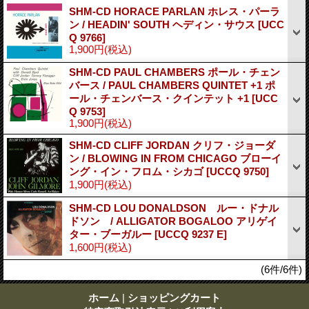
SHM-CD HORACE PARLAN ホレス・パーラ
ン / HEADIN' SOUTH ヘディン・サウス
[UCC
Q 9766]
1,900円
(税込)
SHM-CD PAUL CHAMBERS ポール・チェン
バース / PAUL CHAMBERS QUINTET +1 ポ
ール・チェンバース・クインテット +1
[UCC
Q 9753]
1,900円
(税込)
SHM-CD CLIFF JORDAN クリフ・ジョーダ
ン / BLOWING IN FROM CHICAGO ブローイ
ング・イン・フロム・シカゴ
[UCCQ 9750]
1,900円
(税込)
SHM-CD LOU DONALDSON ルー・ドナル
ドソン / ALLIGATOR BOGALOO アリゲイ
ター・ブーガルー
[UCCQ 9237 E]
1,600円
(税込)
(6件/6件)
ホーム
|
ショッピングカート