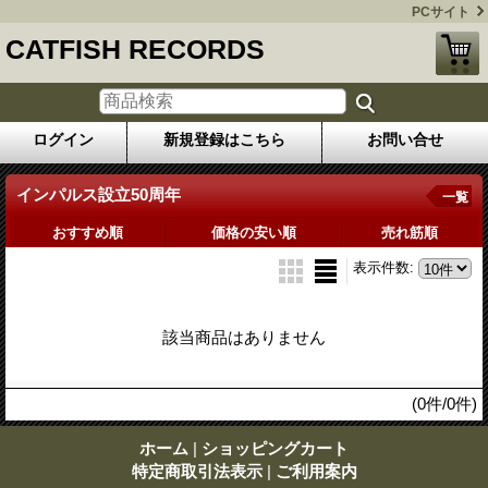
PCサイト
CATFISH RECORDS
ログイン
新規登録はこちら
お問い合せ
インパルス設立50周年
一覧
おすすめ順
価格の安い順
売れ筋順
表示件数
:
該当商品はありません
(0件/0件)
ホーム
|
ショッピングカート
特定商取引法表示
|
ご利用案内