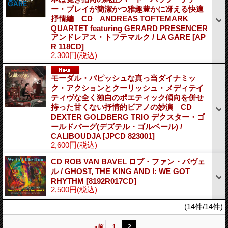
ー・プレイが簡潔かつ雅趣豊かに冴える快適
抒情編 CD ANDREAS TOFTEMARK
QUARTET featuring GERARD PRESENCER
アンドレアス・トフテマルク / LA GARE
[AP
R 118CD]
2,300円
(税込)
モーダル・バピッシュな真っ当ダイナミッ
ク・アクションとクーリッシュ・メディテイ
ティヴな全く独自のポエティック傾向を併せ
持った甘くない抒情的ピアノの妙演 CD
DEXTER GOLDBERG TRIO デクスター・ゴ
ールドバーグ(デズテル・ゴルベール) /
CALIBOUDJA
[JPCD 823001]
2,600円
(税込)
CD ROB VAN BAVEL ロブ・ファン・バヴェ
ル / GHOST, THE KING AND I: WE GOT
RHYTHM
[8192R017CD]
2,500円
(税込)
(14件/14件)
«
前
1
2