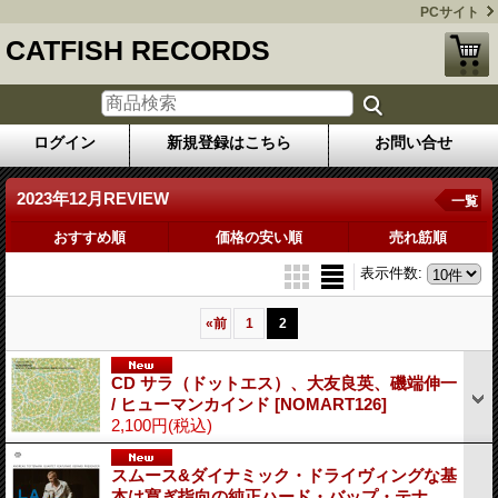
PCサイト
CATFISH RECORDS
ログイン
新規登録はこちら
お問い合せ
2023年12月REVIEW
一覧
おすすめ順
価格の安い順
売れ筋順
表示件数
:
«
前
1
2
CD サラ（ドットエス）、大友良英、磯端伸一
/ ヒューマンカインド
[NOMART126]
2,100円
(税込)
スムース&ダイナミック・ドライヴィングな基
本は寛ぎ指向の純正ハード・バップ・テナ