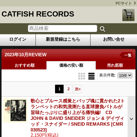
PCサイト
CATFISH RECORDS
ログイン
新規登録はこちら
お問い合せ
2023年10月REVIEW
一覧
おすすめ順
価格の安い順
売れ筋順
表示件数
:
1
2
次
»
歌心とブルース感覚とバップ魂に貫かれた2ト
ランペットの和気溌溂たる直球勝負バトルが
旨味たっぷりに盛り上がる痛快編! CD
JOHN & DAVID SNEIDER ジョン & デイヴィ
ッド・スナイダー / SNEID REMARKS
[CMR
030523]
2,150円
(税込)