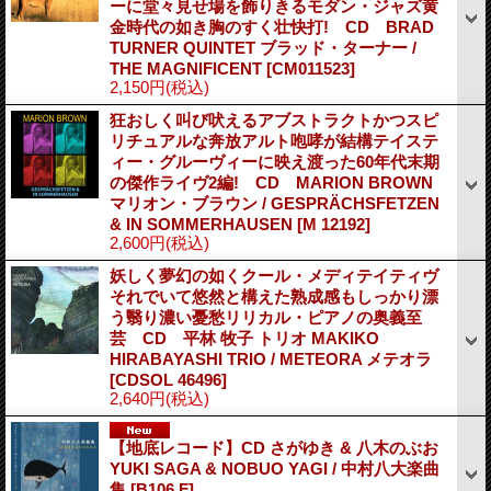
ーに堂々見せ場を飾りきるモダン・ジャズ黄
金時代の如き胸のすく壮快打! CD BRAD
TURNER QUINTET ブラッド・ターナー /
THE MAGNIFICENT
[CM011523]
2,150円
(税込)
狂おしく叫び吠えるアブストラクトかつスピ
リチュアルな奔放アルト咆哮が結構テイステ
ィー・グルーヴィーに映え渡った60年代末期
の傑作ライヴ2編! CD MARION BROWN
マリオン・ブラウン / GESPRÄCHSFETZEN
& IN SOMMERHAUSEN
[M 12192]
2,600円
(税込)
妖しく夢幻の如くクール・メディテイティヴ
それでいて悠然と構えた熟成感もしっかり漂
う翳り濃い憂愁リリカル・ピアノの奥義至
芸 CD 平林 牧子 トリオ MAKIKO
HIRABAYASHI TRIO / METEORA メテオラ
[CDSOL 46496]
2,640円
(税込)
【地底レコード】CD さがゆき & 八木のぶお
YUKI SAGA & NOBUO YAGI / 中村八大楽曲
集
[B106 F]