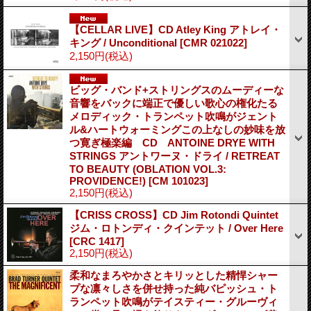
【CELLAR LIVE】CD Atley King アトレイ・
キング / Unconditional
[CMR 021022]
2,150円
(税込)
ビッグ・バンド+ストリングスのムーディーな
音響をバックに端正で優しい歌心の権化たる
メロディック・トランペット吹鳴がジェント
ル&ハートウォーミングこの上なしの妙味を放
つ寛ぎ極楽編 CD ANTOINE DRYE WITH
STRINGS アントワーヌ・ドライ / RETREAT
TO BEAUTY (OBLATION VOL.3:
PROVIDENCE!)
[CM 101023]
2,150円
(税込)
【CRISS CROSS】CD Jim Rotondi Quintet
ジム・ロトンディ・クインテット / Over Here
[CRC 1417]
2,150円
(税込)
柔和なまろやかさとキリッとした精悍シャー
プな凛々しさを併せ持った純バピッシュ・ト
ランペット吹鳴がテイスティー・グルーヴィ