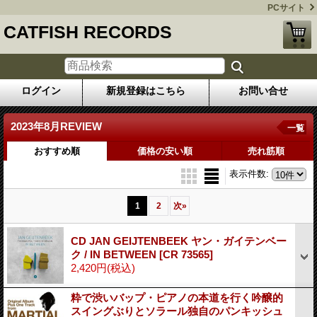
PCサイト
CATFISH RECORDS
ログイン
新規登録はこちら
お問い合せ
2023年8月REVIEW
一覧
おすすめ順
価格の安い順
売れ筋順
表示件数
:
1
2
次
»
CD JAN GEIJTENBEEK ヤン・ガイテンベー
ク / IN BETWEEN
[CR 73565]
2,420円
(税込)
粋で渋いバップ・ピアノの本道を行く吟醸的
スイングぶりとソラール独自のパンキッシュ