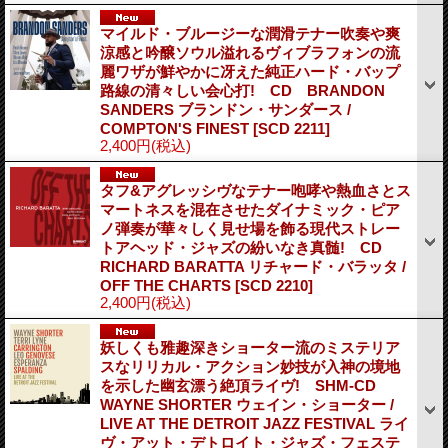
マイルド・ブルージーな潤滑テナー吹奏や爽
涼感と吟醸ソウル溢れるヴィブラフォンの流
麗ワザが鮮やかに冴えた純正ハード・バップ
路線の清々しい会心打! CD BRANDON
SANDERS ブランドン・サンダース /
COMPTON'S FINEST
[SCD 2211]
2,400円
(税込)
タフ&アグレッシヴなテナー咆哮や熱血さとス
マートネスを混在させたダイナミック・ピア
ノ弾奏が華々しく見せ場を飾る現代ストレー
トアヘッド・ジャズの紛いなき真髄! CD
RICHARD BARATTA リチャード・バラッタ /
OFF THE CHARTS
[SCD 2210]
2,400円
(税込)
妖しくも雅趣深きショーター流のミステリア
スなリリカル・アクション妙技が入神の境地
を示した幽玄漂う絶頂ライヴ! SHM-CD
WAYNE SHORTER ウェイン・ショーター /
LIVE AT THE DETROIT JAZZ FESTIVAL ライ
ヴ・アット・デトロイト・ジャズ・フェステ