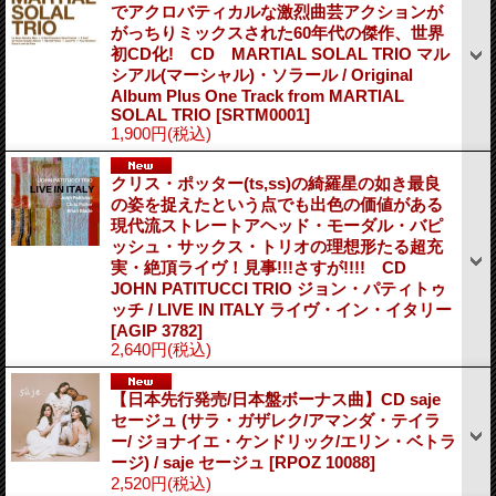
でアクロバティカルな激烈曲芸アクションが
がっちりミックスされた60年代の傑作、世界
初CD化! CD MARTIAL SOLAL TRIO マル
シアル(マーシャル)・ソラール / Original
Album Plus One Track from MARTIAL
SOLAL TRIO
[SRTM0001]
1,900円
(税込)
クリス・ポッター(ts,ss)の綺羅星の如き最良
の姿を捉えたという点でも出色の価値がある
現代流ストレートアヘッド・モーダル・バピ
ッシュ・サックス・トリオの理想形たる超充
実・絶頂ライヴ！見事!!!さすが!!!! CD
JOHN PATITUCCI TRIO ジョン・パティトゥ
ッチ / LIVE IN ITALY ライヴ・イン・イタリー
[AGIP 3782]
2,640円
(税込)
【日本先行発売/日本盤ボーナス曲】CD saje
セージュ (サラ・ガザレク/アマンダ・テイラ
ー/ ジョナイエ・ケンドリック/エリン・ベトラ
ージ) / saje セージュ
[RPOZ 10088]
2,520円
(税込)