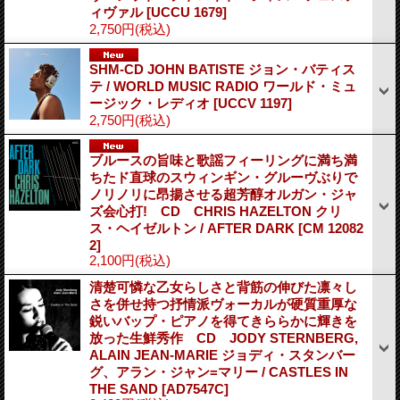
ィヴァル
[UCCU 1679]
2,750円
(税込)
SHM-CD JOHN BATISTE ジョン・バティス
テ / WORLD MUSIC RADIO ワールド・ミュ
ージック・レディオ
[UCCV 1197]
2,750円
(税込)
ブルースの旨味と歌謡フィーリングに満ち満
ちたド直球のスウィンギン・グルーヴぶりで
ノリノリに昂揚させる超芳醇オルガン・ジャ
ズ会心打! CD CHRIS HAZELTON クリ
ス・ヘイゼルトン / AFTER DARK
[CM 12082
2]
2,100円
(税込)
清楚可憐な乙女らしさと背筋の伸びた凛々し
さを併せ持つ抒情派ヴォーカルが硬質重厚な
鋭いバップ・ピアノを得てきららかに輝きを
放った生鮮秀作 CD JODY STERNBERG,
ALAIN JEAN-MARIE ジョディ・スタンバー
グ、アラン・ジャン=マリー / CASTLES IN
THE SAND
[AD7547C]