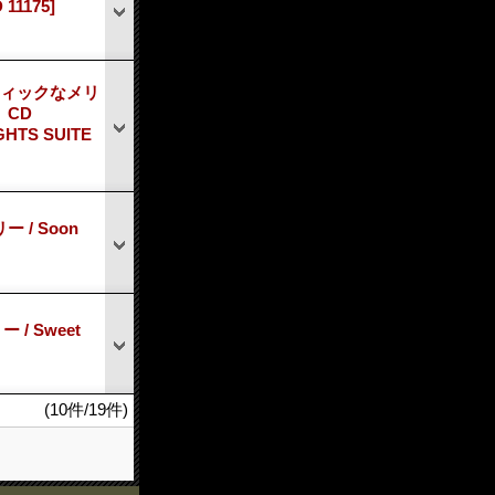
 11175]
ティックなメリ
 CD
HTS SUITE
 / Soon
/ Sweet
(10件/19件)