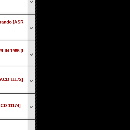
erando
[ASR
IN 1985
[I
IACD 11172]
ACD 11174]