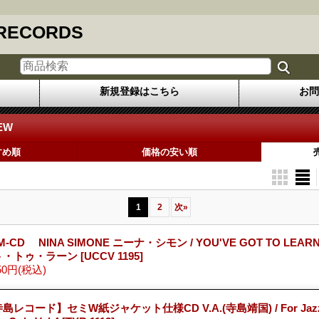
 RECORDS
新規登録はこちら
お問
EW
すめ順
価格の安い順
1
2
次
»
M-CD NINA SIMONE ニーナ・シモン / YOU'VE GOT TO LEA
ト・トゥ・ラーン
[UCCV 1195]
50円
(税込)
島レコード】セミW紙ジャケット仕様CD V.A.(寺島靖国) / For Jazz 