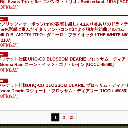
 Bill Evans Trio ビル・エバンス・トリオ / Switzerland, 1975
[IACD
20円
(税込)
ァブリッツィオ・ボッソ(tp)の客演も嬉しい山あり谷ありのドラマ
リ&色彩感に富んだイタリアン小コンボによる独創的組曲アルバム!
NILO BLAIOTTA TRIO+ ダニーロ・ブライオッタ / THE WHITE NIG
 2107]
00円
(税込)
ャケット仕様 UHQ-CD BLOSSOM DEARIE ブロッサム・ディアリー
's Gonna Rain スーン・イッツ・ゴナ・レイン
[UCCU 45090]
00円
(税込)
ャケット仕様UHQ-CD BLOSSOM DEARIE ブロッサム・ディアリー 
ossom Dearie スウィート・ブロッサム・ディアリー
[UCCU 45089]
00円
(税込)
1
2
次
»