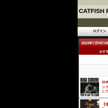
CATFISH
ログイン
2023年7月REVI
おす
SH
ッ
2,7
【寺