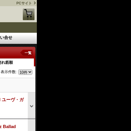
PCサイト
い合せ
一覧
売れ筋順
表示件数
:
RN ユーヴ・ガ
Ballad