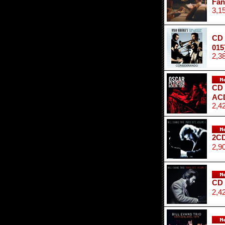
Fan
3,1
CD 
015
2,3
CD
ACD
2,4
2CD
2,9
CD 
2,4