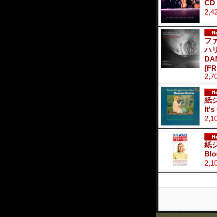
CD
2,4
フ
ハ
DA
[FR
2,7
紙ジ
It
2,1
紙ジ
Bl
2,1