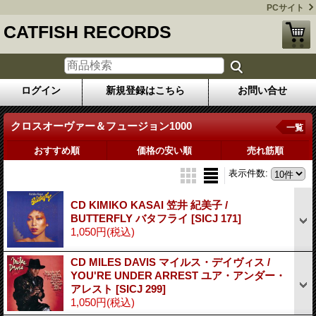
PCサイト
CATFISH RECORDS
ログイン
新規登録はこちら
お問い合せ
クロスオーヴァー＆フュージョン1000
一覧
おすすめ順
価格の安い順
売れ筋順
表示件数
:
CD KIMIKO KASAI 笠井 紀美子 /
BUTTERFLY バタフライ
[SICJ 171]
1,050円
(税込)
CD MILES DAVIS マイルス・デイヴィス /
YOU'RE UNDER ARREST ユア・アンダー・
アレスト
[SICJ 299]
1,050円
(税込)