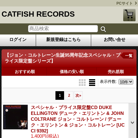
PCサイト
CATFISH RECORDS
ログイン
新規登録はこちら
お問い合せ
【ジョン・コルトレーン生誕95周年記念スペシャル・プ
一覧
ライス限定盤シリーズ】
おすすめ順
価格の安い順
売れ筋順
表示件数
:
1
2
次
»
スペシャル・プライス限定盤CD DUKE
ELLINGTON デューク・エリントン & JOHN
COLTRANE ジョン・コルトレーン / デュー
ク・エリントン & ジョン・コルトレーン
[UC
CI 9392]
1,400円
(税込)