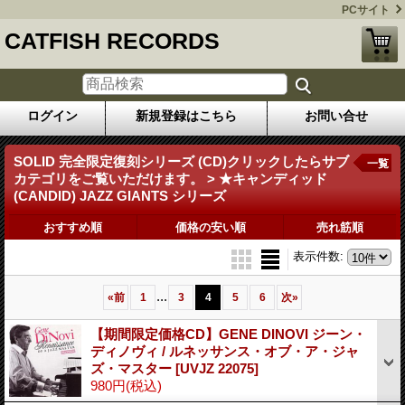
PCサイト
CATFISH RECORDS
ログイン
新規登録はこちら
お問い合せ
SOLID 完全限定復刻シリーズ (CD)クリックしたらサブ
一覧
カテゴリをご覧いただけます。 > ★キャンディッド
(CANDID) JAZZ GIANTS シリーズ
おすすめ順
価格の安い順
売れ筋順
表示件数
:
...
«
前
1
3
4
5
6
次
»
【期間限定価格CD】GENE DINOVI ジーン・
ディノヴィ / ルネッサンス・オブ・ア・ジャ
ズ・マスター
[UVJZ 22075]
980円
(税込)