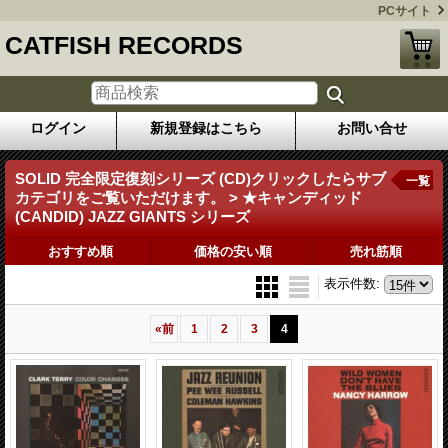
PCサイト
CATFISH RECORDS
ログイン
新規登録はこちら
お問い合せ
SOLID 完全限定復刻シリーズ (CD)クリックしたらサブ
一覧
カテゴリをご覧いただけます。 > ★キャンディッド
(CANDID) JAZZ GIANTS シリーズ
おすすめ順
価格の安い順
売れ筋順
表示件数
:
«
前
1
2
3
4