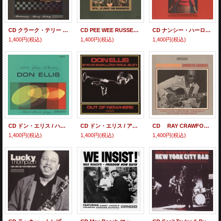
CD クラーク・テリー / カラー・チェンジズ
CD PEE WEE RUSSELL -COLEMAN HAWKINS ピー・ウィー・ラッセル-コールマン・ホーキンス / JAZZ REUNION ジャズ・リユニオン
CD ナンシー・ハーロウ/ ワイルド・ウーマン・ドント・ハヴ・ザ・ブルース
1,400円
(税込)
1,400円
(税込)
1,400円
(税込)
CD ドン・エリス / ハウ・タイム・パッシーズ
CD ドン・エリス / アウト・オブ・ノーウェア
CD RAY CRAWFORD レイ・クロフォード / SMOOTH GROOVE スムース・グルーヴ
1,400円
(税込)
1,400円
(税込)
1,400円
(税込)