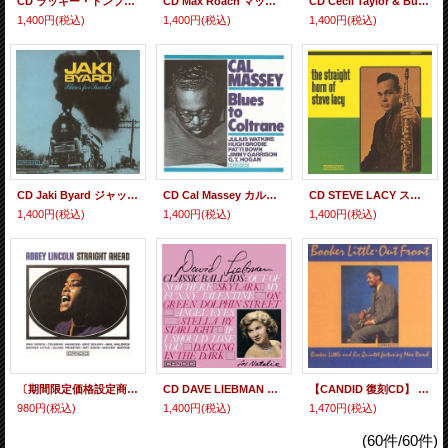
CD ラッキー・トンプソン / ラッキー・トンプソン・ウィズ・マーシャル・ソラール・トリオ・イン・パリ1961
CD Max Roach マックス・ローチ / WE INSIST! ウィ・インシスト！
CD Cecil Taylor & Buell Neidlinger セシル・テイラー&ブエル・ネイドリンガー / New York City R&B / Jumpin' Punkins ニューヨーク R＆B/ジャンピン・パンキンス
1,400円
(税込)
1,400円
(税込)
1,400円
(税込)
CD Jaki Byard ジャッキー・バイアード / Blues for Smoke ブルース・フォー・スモーク
CD Cal Massey カル・マッセイ / Blues to Coltrane ブルース・トゥ・コルトレーン
CD STEVE LACY スティーヴ・レイシー / The Straight Horn of Steve Lacy ザ・ストレート・ホーン・オブ・スティーヴ・レイシー
1,400円
(税込)
1,400円
(税込)
1,400円
(税込)
〔期間限定価格設定商品〕 CD Abbey Lincoln アビー・リンカーン / Straight Ahead ストレート・アヘッド
CD DAVE LIEBMAN デイヴ・リーブマン / CLASSIC BALLADS クラシック・バラ-ド
【CANDID 復刻CD】 BOOKER LITTLE ブッカー・リトル / OUT FRONT アウト・フロント
980円
(税込)
1,400円
(税込)
1,470円
(税込)
(60件/60件)