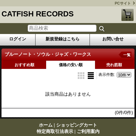
PCサイト
CATFISH RECORDS
ログイン
新規登録はこちら
お問い合せ
ブルーノート・ソウル・ジャズ・ワークス
一覧
おすすめ順
価格の安い順
売れ筋順
表示件数
:
該当商品はありません
(0件/0件)
ホーム
|
ショッピングカート
特定商取引法表示
|
ご利用案内