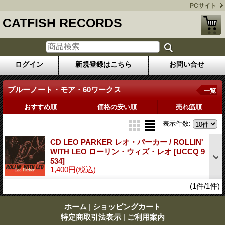
PCサイト
CATFISH RECORDS
ログイン
新規登録はこちら
お問い合せ
ブルーノート・モア・60ワークス
一覧
おすすめ順
価格の安い順
売れ筋順
表示件数
:
CD LEO PARKER レオ・パーカー / ROLLIN'
WITH LEO ローリン・ウィズ・レオ
[UCCQ 9
534]
1,400円
(税込)
(1件/1件)
ホーム
|
ショッピングカート
特定商取引法表示
|
ご利用案内