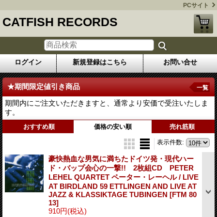
PCサイト
CATFISH RECORDS
ログイン
新規登録はこちら
お問い合せ
★期間限定値引き商品
一覧
期間内にご注文いただきますと、通常より安価で受注いたしま
す。
おすすめ順
価格の安い順
売れ筋順
表示件数
:
豪快熱血な男気に満ちたドイツ発・現代ハー
ド・バップ会心の一撃!! 2枚組CD PETER
LEHEL QUARTET ペーター・レーヘル / LIVE
AT BIRDLAND 59 ETTLINGEN AND LIVE AT
JAZZ & KLASSIKTAGE TUBINGEN
[FTM 80
13]
910円
(税込)