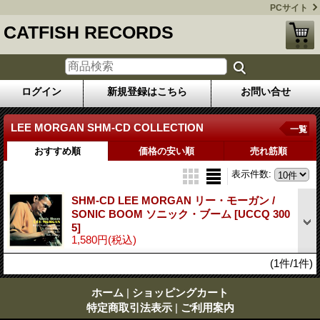
PCサイト
CATFISH RECORDS
ログイン
新規登録はこちら
お問い合せ
LEE MORGAN SHM-CD COLLECTION
一覧
おすすめ順
価格の安い順
売れ筋順
表示件数
:
SHM-CD LEE MORGAN リー・モーガン /
SONIC BOOM ソニック・ブーム
[UCCQ 300
5]
1,580円
(税込)
(1件/1件)
ホーム
|
ショッピングカート
特定商取引法表示
|
ご利用案内