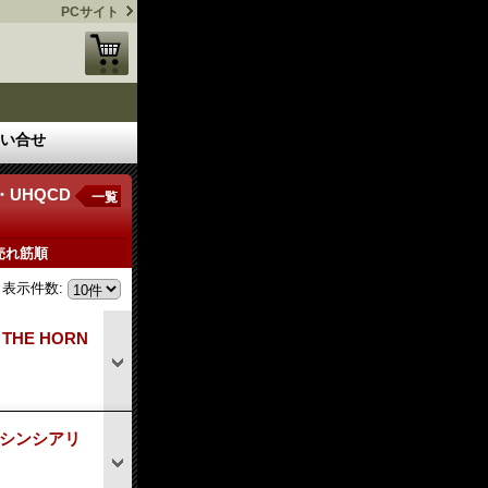
PCサイト
い合せ
・UHQCD
一覧
売れ筋順
表示件数
:
THE HORN
TE シンシアリ