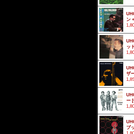
UH
ン 
1,8
UH
ッ
1,8
UH
ザ
1,8
UH
ー
1,8
UH
ブ
1,8