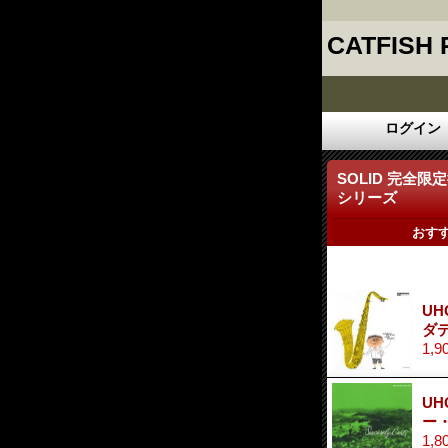
CATFISH
ログイン
SOLID 完全
シリーズ
おす
UH
ダ
1,9
UH
ー
1,8