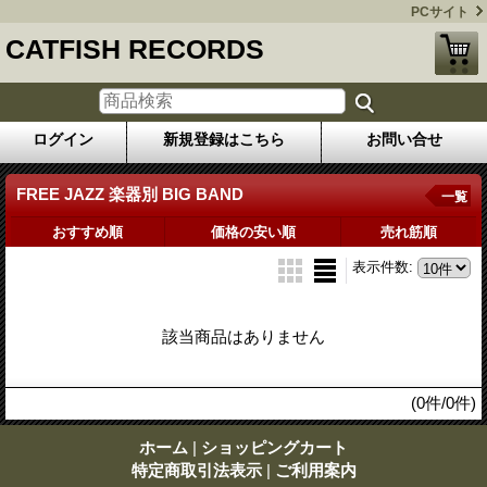
PCサイト
CATFISH RECORDS
ログイン
新規登録はこちら
お問い合せ
FREE JAZZ 楽器別 BIG BAND
一覧
おすすめ順
価格の安い順
売れ筋順
表示件数
:
該当商品はありません
(0件/0件)
ホーム
|
ショッピングカート
特定商取引法表示
|
ご利用案内