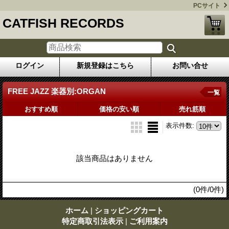
PCサイト
CATFISH RECORDS
ログイン
新規登録はこちら
お問い合せ
FREE JAZZ 楽器別:ORGAN
一覧
おすすめ順
価格の安い順
売れ筋順
表示件数
:
該当商品はありません
(0件/0件)
ホーム
|
ショッピングカート
特定商取引法表示
|
ご利用案内