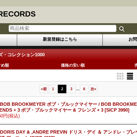
 RECORDS
新規登録はこちら
お問
・コレクション1000
すめ順
価格の安い順
...
«
前
1
2
3
6
次
»
 BOB BROOKMEYER ボブ・ブルックマイヤー / BOB BROOKME
IENDS + 3 ボブ・ブルックマイヤー & フレンズ + 3
[SICP 3990]
50円
(税込)
 DORIS DAY & ,ANDRE PREVIN ドリス・デイ ＆ アンドレ・プレ