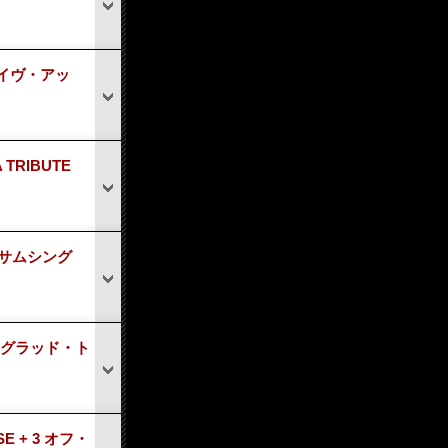
 ライヴ・アッ
TRIBUTE
! サムシング
PY グラッド・ト
E + 3 オフ・