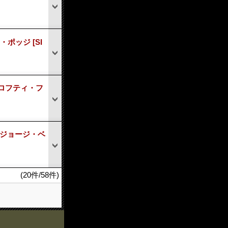
ッジ・ポッジ
[SI
M ロフティ・フ
ザ・ジョージ・ベ
(20件/58件)