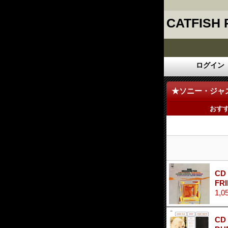
CATFISH
ログイン
★ソニー・ジャズ
おす
CD
FR
1,0
CD