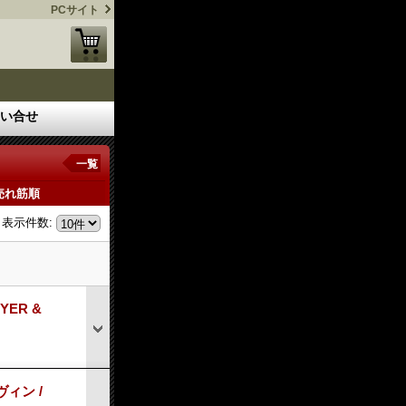
PCサイト
い合せ
一覧
売れ筋順
表示件数
:
YER &
ヴィン /