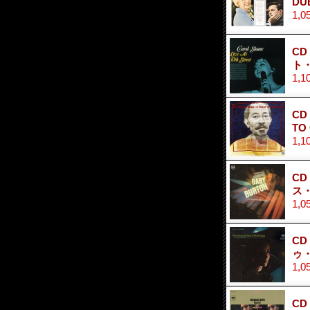
DU
1,0
CD
ト
1,1
CD
TO
1,1
CD
ス
1,0
CD
ゥ
1,0
CD