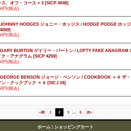
ス、オフ・コース + 3
[SICP 4046]
50円
(税込)
 JOHNNY HODGES ジョニー・ホッジス / HODGE PODGE ホ
4059]
50円
(税込)
 GARY BURTON ゲイリー・バートン / LOFTY FAKE ANAGRA
イク・アナグラム
[SICP 4259]
50円
(税込)
 GEORGE BENSON ジョージ・ベンソン / COOKBOOK ＋４ 
ソン・クックブック ＋４
[SICJ 34]
50円
(税込)
...
«
前
1
2
3
6
次
»
ホーム
|
ショッピングカート