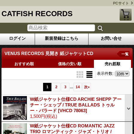
PCサイト
CATFISH RECORDS
ログイン
新規登録はこちら
お問い合せ
VENUS RECORDS 見開き 紙ジャケットCD
一覧
おすすめ順
価格の安い順
売れ筋順
表示件数
:
...
1
2
3
14
次
»
W紙ジャケット仕様CD ARCHIE SHEPP アー
チー・シェップ / TRUE BALLADS トゥル
ー・バラード
[VHCD 78063]
1,500円
(税込)
W紙ジャケット仕様CD ROMANTIC JAZZ
TRIO ロマンティック・ジャズ・トリオ /