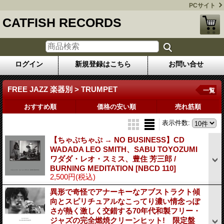
PCサイト
CATFISH RECORDS
ログイン
新規登録はこちら
お問い合せ
FREE JAZZ 楽器別 > TRUMPET
一覧
おすすめ順
価格の安い順
売れ筋順
表示件数
:
【ちゃぷちゃぷ → NO BUSINESS】CD
WADADA LEO SMITH、SABU TOYOZUMI
ワダダ・レオ・スミス、豊住 芳三郎 /
BURNING MEDITATION
[NBCD 110]
2,500円
(税込)
異形で奇怪でアナーキーなアブストラクト傾
向とスピリチュアルなこってり濃い情念っぽ
さが熱く激しく交錯する70年代和製フリー・
ジャズの完全燃焼クリーンヒット! 限定盤