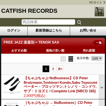
PCサイト
CATFISH RECORDS
ログイン
新規登録はこちら
お問い合せ
FREE JAZZ 楽器別 > TENOR SAX
一覧
おすすめ順
価格の安い順
売れ筋順
表示件数
:
1
2
次
»
【ちゃぷちゃぷ NoBusiness】CD Peter
Brotzmann,Toshinori Kondo,Sabu Toyozumi
ペーター・ブロッツマン,トシノリ・コンドウ,
サブ・トヨズミ / Complete Link
[NBCD 165]
2,500円
(税込)
［ちゃぷちゃぷ → NoBusiness］CD Peter