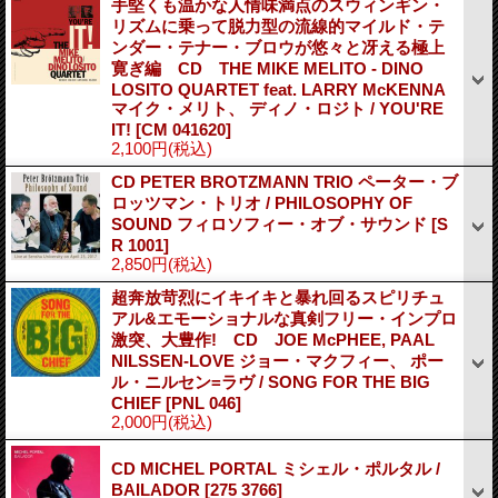
手堅くも温かな人情味満点のスウィンギン・
リズムに乗って脱力型の流線的マイルド・テ
ンダー・テナー・ブロウが悠々と冴える極上
寛ぎ編 CD THE MIKE MELITO - DINO
LOSITO QUARTET feat. LARRY McKENNA
マイク・メリト、 ディノ・ロジト / YOU'RE
IT!
[CM 041620]
2,100円
(税込)
CD PETER BROTZMANN TRIO ペーター・ブ
ロッツマン・トリオ / PHILOSOPHY OF
SOUND フィロソフィー・オブ・サウンド
[S
R 1001]
2,850円
(税込)
超奔放苛烈にイキイキと暴れ回るスピリチュ
アル&エモーショナルな真剣フリー・インプロ
激突、大豊作! CD JOE McPHEE, PAAL
NILSSEN-LOVE ジョー・マクフィー、 ポー
ル・ニルセン=ラヴ / SONG FOR THE BIG
CHIEF
[PNL 046]
2,000円
(税込)
CD MICHEL PORTAL ミシェル・ポルタル /
BAILADOR
[275 3766]