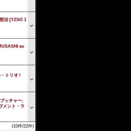
橋 悠治
[YZSO 1
SASHI as
・トリオ /
ャン・ブッチャー,
ムーヴメント・ラ
(10件/22件)