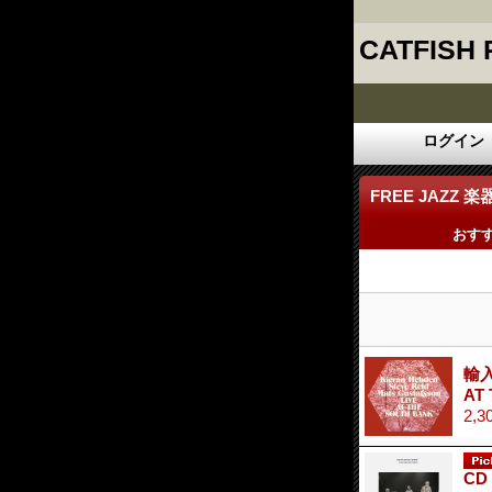
CATFISH
ログイン
FREE JAZZ 楽
おす
輸入
AT
2,3
CD