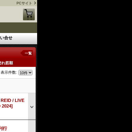
PCサイト
い合せ
一覧
売れ筋順
表示件数
:
ID / LIVE
 2024]
 利行