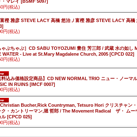
ド・マレイ
[BSMF 5097]
40円
(税込)
 富樫 雅彦 STEVE LACY 高橋 悠治 ,/ 富樫 雅彦 STEVE LACY 高
3]
00円
(税込)
ゃぷちゃぷ］CD SABU TOYOZUMI 豊住 芳三郎 / 武蔵 水の如し MU
 WATER - Live at St.Mary Magdalene Church, 2005
[CPCD 022]
50円
(税込)
料込み価格設定商品】CD NEW NORMAL TRIO ニュー・ノーマル
SIC IN RUINS
[IMCF 0007]
00円
(税込)
 Christian Bucher,Rick Countryman, Tetsuro Hori クリスチ
ク・カントリーマン,堀 哲郎 / The Movement Radical ザ・ 
カル
[CPCD 025]
00円
(税込)