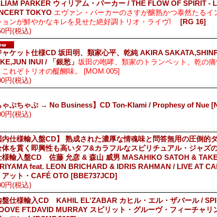
LLIAM PARKER ウィリアム・パーカー / THE FLOW OF SPIRIT - L
NCERT TOKYO
エヴァン・パーカーのさすが醸熟かつ泰然たるイ
ションが鮮やかなキレを見せた絶好調トリオ・ライヴ!
[RG 16]
50円
(税込)
ャケット仕様CD 坂田明、類家心平、乾純 AKIRA SAKATA,SHINP
IKE,JUN INUI / 「銀愁」
坂田の咆哮、類家のトランペット、乾の痛
。これぞトリオの醍醐味。
[MOM 005]
00円
(税込)
ゃぷちゃぷ → No Business】CD Ton-Klami / Prophesy of Nue
[
00円
(税込)
国内仕様輸入盤CD】 熟成された濃厚な情魂味と問答無用の圧倒的
全体を貫く即興性も高いタフ&カラフルなスピリチュアル・ジャズの
様輸入盤CD 佐藤 允彦 & 森山 威男 MASAHIKO SATOH & TAK
IYAMA feat. LEON BRICHARD & IDRIS RAHMAN / LIVE AT 
アット・CAFÉ OTO
[BBE737JCD]
00円
(税込)
盤仕様輸入CD KAHIL EL'ZABAR カヒル・エル・ザバール / SPI
OOVE FT.DAVID MURRAY スピリット・グルーヴ・フィーチャ