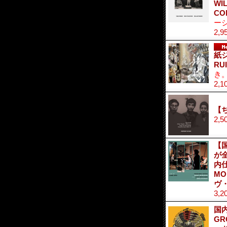
WI
CO
ー
2,9
紙ジ
RU
き
2,1
【ち
2,5
【
が
内仕
MOR
ヴ・
3,2
国内
GR