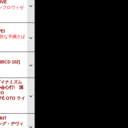
IVE
ンプロヴィゼ
EI
快な手綱さば
NBCD 102]
ダイナミズム
会心打! 国
EO
CAFÉ OTO ライ
RIT
リング・デヴィ