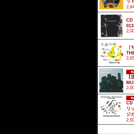
ッ
2,8
CD
013
2,0
［ち
THE
2,6
【送
MU
2,0
CD
リッ
ジ
2,5