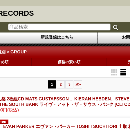
 RECORDS
新規登録はこちら
お問
器別 > GROUP
すめ順
価格の安い順
1
2
3
次
»
盤 2枚組CD MATS GUSTAFSSON 、KIERAN HEBDEN、STEVE RE
 THE SOUTH BANK ライヴ・アット・ザ・サウス・バンク
[CLTCD
00円
(税込)
 EVAN PARKER エヴァン・パーカー TOSHI TSUCHITORI 土取