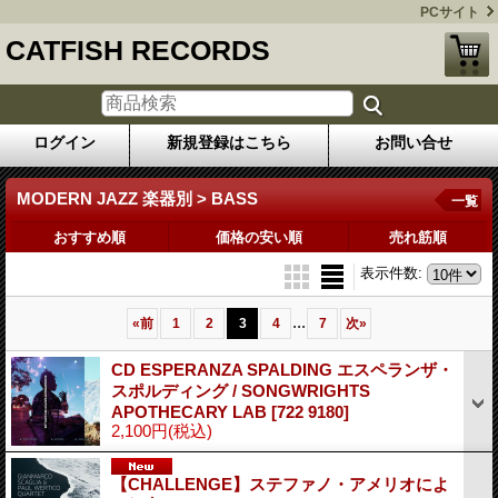
PCサイト
CATFISH RECORDS
ログイン
新規登録はこちら
お問い合せ
MODERN JAZZ 楽器別 > BASS
一覧
おすすめ順
価格の安い順
売れ筋順
表示件数
:
...
«
前
1
2
3
4
7
次
»
CD ESPERANZA SPALDING エスペランザ・
スポルディング / SONGWRIGHTS
APOTHECARY LAB
[722 9180]
2,100円
(税込)
【CHALLENGE】ステファノ・アメリオによ