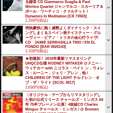
る録音 CD Gianmarco Scaglia & Paul
Wertico Quartet ジャンマルコ・スカーリア＆
ポール・ワーティコ・クァルテット /
Dynamics In Meditation
[CR 73503]
2,250円
(税込)
明快豪快に熱く威勢よくダイナミック・スイ
ングしまくるスペイン発テイスティー・グル
ーヴィー・ピアノ・トリオの会心打ライヴ!
CD JAIME SERRADILLA TRIO / EN EL
FONDO
[BAR 0920143]
2,100円
(税込)
★初復刻！ 2016年最新リマスタリング
UHQCD仕様 RODNEY WITAKER ロドニー・
ウィテカー with ニコラス・ペイト ン，ウォレ
ス・ルーニー，ジェリ・アレン，他 /
CHILDREN OF THE LIGHT チルドレン・オ
ブ・ザ・ライト
[SCOL 4017]
2,630円
(税込)
〔オリジナル・テープからリマスタリングし
た初の公式リリース チャールズ・ミンガス 64
年 75年ブレーメン公演〕4枚組CD Charles
Mingus チャールス・ミンガス / @ Bremen