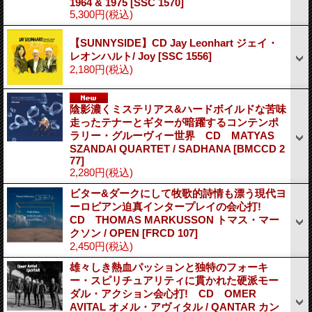
1964 & 1975
[SSC 1570]
5,300円
(税込)
【SUNNYSIDE】CD Jay Leonhart ジェイ・
レオンハルト/ Joy
[SSC 1556]
2,180円
(税込)
陰影濃くミステリアス&ハードボイルドな苦味
走ったテナーとギターが暗躍するコンテンポ
ラリー・グルーヴィー世界 CD MATYAS
SZANDAI QUARTET / SADHANA
[BMCCD 2
77]
2,280円
(税込)
ビター&ダークにして牧歌的詩情も漂う現代ヨ
ーロピアン迫真インタープレイの会心打!
CD THOMAS MARKUSSON トマス・マー
クソン / OPEN
[FRCD 107]
2,450円
(税込)
雄々しき熱血パッションと独特のフォーキ
ー・スピリチュアリティに貫かれた硬派モー
ダル・アクション会心打! CD OMER
AVITAL オメル・アヴィタル / QANTAR カン