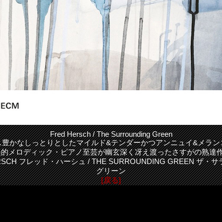
Fred Hersch / The Surrounding Green
ス豊かなしっとりとしたマイルド&テンダーかつアンニュイ&メラン
的メロディック・ピアノ至芸が幽玄深く冴え渡ったさすがの熟達作
RSCH フレッド・ハーシュ / THE SURROUNDING GREEN 
グリーン
[戻る]