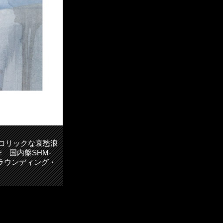
コリックな哀愁浪
 国内盤SHM-
ザ・サラウンディング・