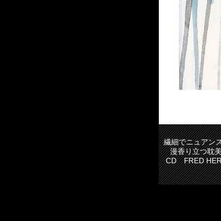
繊細でニュアン
漫香り立つ耽美
CD FRED HE