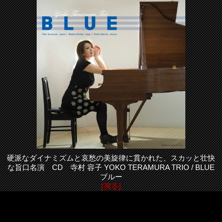
硬派なダイナミズムと哀愁の美旋律に貫かれた、スカッと壮快
な旨口名演 CD 寺村 容子 YOKO TERAMURA TRIO / BLUE
ブルー
[戻る]