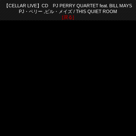
【CELLAR LIVE】CD PJ PERRY QUARTET feat. BILL MAYS
PJ・ペリー ,ビル・メイズ / THIS QUIET ROOM
[戻る]