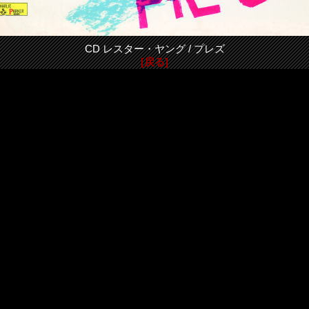
CD レスター・ヤング / プレズ
[戻る]