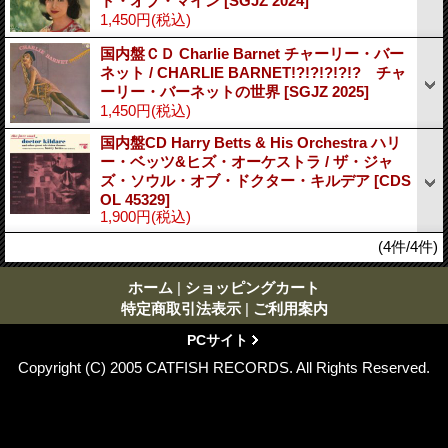
ト・オブ・マイン
[SGJZ 2024]
1,450円
(税込)
国内盤ＣＤ Charlie Barnet チャーリー・バー
ネット / CHARLIE BARNET!?!?!?!?!? チャ
ーリー・バーネットの世界
[SGJZ 2025]
1,450円
(税込)
国内盤CD Harry Betts & His Orchestra ハリ
ー・ベッツ&ヒズ・オーケストラ / ザ・ジャ
ズ・ソウル・オブ・ドクター・キルデア
[CDS
OL 45329]
1,900円
(税込)
(4件/4件)
ホーム
|
ショッピングカート
特定商取引法表示
|
ご利用案内
PCサイト
Copyright (C) 2005 CATFISH RECORDS. All Rights Reserved.