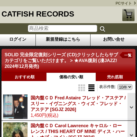
PCサイト
CATFISH RECORDS
ログイン
新規登録はこちら
お問い合せ
SOLID 完全限定復刻シリーズ (CD)クリックしたらサブ
一覧
カテゴリをご覧いただけます。 > ★AVA復刻 (凄JAZZ!
2024年12月発売)
おすすめ順
価格の安い順
売れ筋順
表示件数
:
国内盤ＣＤ Fred Astaire フレッド・アステア /
スリー・イヴニングス・ウィズ・フレッド・
アステア
[SGJZ 2026]
1,450円
(税込)
国内盤ＣＤ Carol Lawrence キャロル・ロー
レンス / THIS HEART OF MINE ディス・ハー